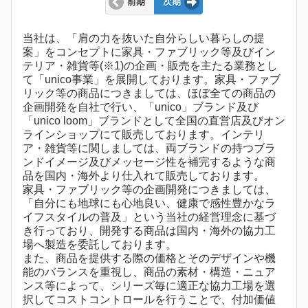
前期
次期
当社は、「肩の力を抜いた自分らしい暮らしの提
案」をコンセプトに家具・ファブリック等及びイン
テリア・雑貨等(※1)の企画・販売を主たる業務とし
て「unico事業」を展開しております。家具・ファブ
リック等の商品につきましては、ほぼ全ての商品の
企画開発を自社で行い、「unico」ブランド及び
「unico loom」ブランドとして全国の直営店及びオン
ラインショップにて販売しております。インテリ
ア・雑貨等に関しましては、両ブランドの持つブラ
ンドイメージ及びメッセージ性を補完するような商
品を国内・海外より仕入れて販売しております。
家具・ファブリック等の企画開発につきましては、
「自分にも地球にも心地良い、健康で感性豊かなラ
イフスタイルの普及」という当社の経営理念に基づ
き行っており、開発する商品は国内・海外の協力工
場へ製造を委託しております。
また、商品を提供する際の価格とそのデザインや機
能のバランスを重視し、商品の素材・構造・ニュア
ンス等によって、シリーズ毎に適正な協力工場を選
択してコストコントロールを行うことで、付加価値