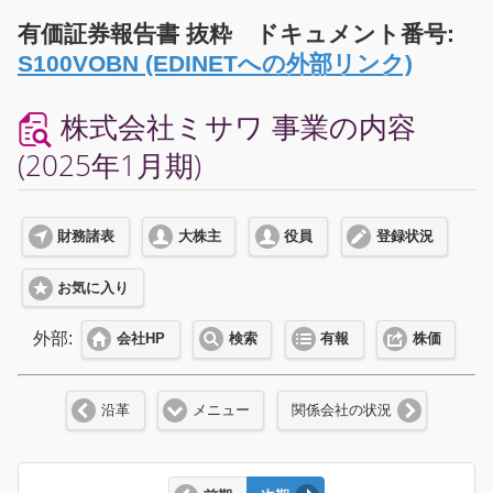
有価証券報告書 抜粋 ドキュメント番号:
S100VOBN (EDINETへの外部リンク)
株式会社ミサワ 事業の内容
(2025年1月期)
財務諸表
大株主
役員
登録状況
お気に入り
外部:
会社HP
検索
有報
株価
沿革
メニュー
関係会社の状況