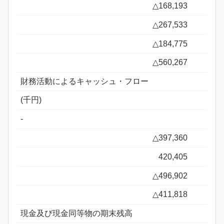
△168,193
△267,533
△184,775
△560,267
財務活動によるキャッシュ・フロー
(千円)
-
△397,360
420,405
△496,902
△411,818
現金及び現金同等物の期末残高