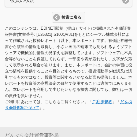
役員の状況
検索に戻る
このコンテンツは、EDINET閲覧（提出）サイトに掲載された有価証券
報告書(文書番号: [E26821] S100QV31)をもとにシーフル株式会社によ
って作成された抜粋レポート（以下、本レポート）です。有価証券報告
書から該当の情報を取得し、小さい画面の端末でも見られるようソフト
ウェアで機械的に情報の見栄えを調整しています。ソフトウェアに不具
合等がないことを保証しておらず、一部図や表が崩れたり、文字が欠落
して表示される場合があります。また、本レポートは、会計の学習に役
立つ情報を提供することを目的とするもので、投資活動等を勧誘又は誘
引するものではなく、投資等に関するいかなる助言も提供しません。本
レポートを投資等の意思決定の目的で使用することは適切ではありませ
ん。本レポートを利用して生じたいかなる損害に関しても、弊社は一切
の責任を負いません。
ご利用にあたっては、こちらもご覧ください。「
ご利用規約
」「
どんぶ
り会計β版について
」。
どんぶり会計運営事務局