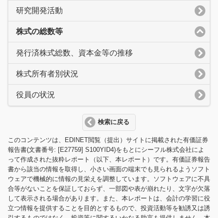
研究開発活動
株式の総数等
発行済株式総数、資本金等の推移
株式所有者別状況
役員の状況
検索に戻る
このコンテンツは、EDINET閲覧（提出）サイトに掲載された有価証券
報告書(文書番号: [E27759] S100YID4)をもとにシーフル株式会社によ
って作成された抜粋レポート（以下、本レポート）です。有価証券報告
書から該当の情報を取得し、小さい画面の端末でも見られるようソフト
ウェアで機械的に情報の見栄えを調整しています。ソフトウェアに不具
合等がないことを保証しておらず、一部図や表が崩れたり、文字が欠落
して表示される場合があります。また、本レポートは、会計の学習に役
立つ情報を提供することを目的とするもので、投資活動等を勧誘又は誘
引するものではなく、投資等に関するいかなる助言も提供しません。本