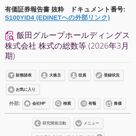
有価証券報告書 抜粋 ドキュメント番号:
S100YID4 (EDINETへの外部リンク)
飯田グループホールディングス
株式会社 株式の総数等 (2026年3月
期)
財務諸表
大株主
役員
登録状況
お気に入り
外部:
会社HP
検索
有報
株価
研究開発活動
メニュー