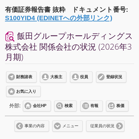
有価証券報告書 抜粋 ドキュメント番号:
S100YID4 (EDINETへの外部リンク)
飯田グループホールディングス
株式会社 関係会社の状況 (2026年3
月期)
財務諸表
大株主
役員
登録状況
お気に入り
外部:
会社HP
検索
有報
株価
事業の内容
メニュー
従業員の状況