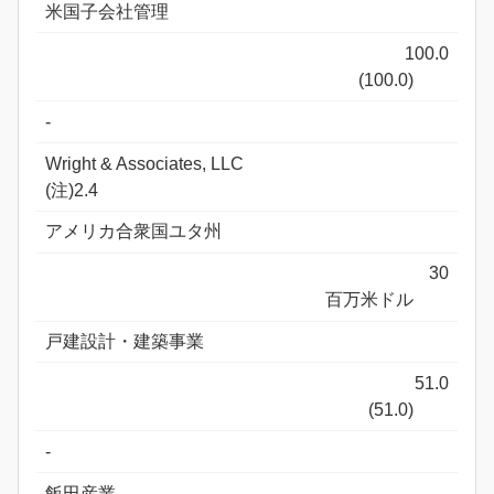
米国子会社管理
100.0
(100.0)
-
Wright & Associates, LLC
(注)2.4
アメリカ合衆国ユタ州
30
百万米ドル
戸建設計・建築事業
51.0
(51.0)
-
飯田産業