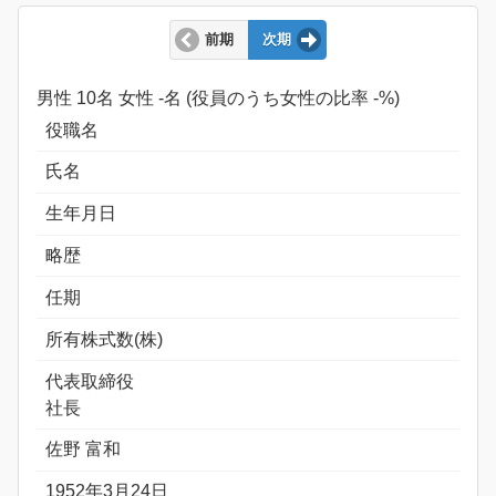
前期
次期
男性 10名 女性 -名 (役員のうち女性の比率 -%)
役職名
氏名
生年月日
略歴
任期
所有株式数(株)
代表取締役
社長
佐野 富和
1952年3月24日