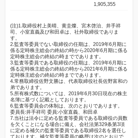
1,905,355
(注)1.取締役村上美晴、黄圭燦、宮木啓治、井手祥
司、小室直義及び和田卓は、社外取締役でありま
す。
2.監査等委員でない取締役の任期は、2019年6月期に
係る定時株主総会の終結の時から2020年6月期に係る
定時株主総会の終結の時までであります。
3.監査等委員である取締役の任期は、2019年6月期に
係る定時株主総会の終結の時から2021年6月期に係る
定時株主総会の終結の時までであります。
4.常務取締役佐野文勝は、代表取締役社長佐野富和の
弟であります。
5.所有株式数については、2019年6月30日現在の株主
名簿に基づく記載としております。
6.監査等委員会の体制は、次のとおりであります。
委員長:井手祥司 委員:小室直義、和田卓
7.当社は法令に定める監査等委員である取締役の員数
を欠くことになる場合に備え、会社法第329条第3項
に定める補欠の監査等委員である取締役2名を選任し
ております。補欠監査等委員の略歴は次のとおりで