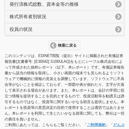
発行済株式総数、資本金等の推移
株式所有者別状況
役員の状況
検索に戻る
このコンテンツは、EDINET閲覧（提出）サイトに掲載された有価証券
報告書(文書番号: [E30042] S100ULAQ)をもとにシーフル株式会社によ
って作成された抜粋レポート（以下、本レポート）です。有価証券報告
書から該当の情報を取得し、小さい画面の端末でも見られるようソフト
ウェアで機械的に情報の見栄えを調整しています。ソフトウェアに不具
合等がないことを保証しておらず、一部図や表が崩れたり、文字が欠落
して表示される場合があります。また、本レポートは、会計の学習に役
立つ情報を提供することを目的とするもので、投資活動等を勧誘又は誘
引するものではなく、投資等に関するいかなる助言も提供しません。本
レポートを投資等の意思決定の目的で使用することは適切ではありませ
ん。本レポートを利用して生じたいかなる損害に関しても、弊社は一切
の責任を負いません。
ご利用にあたっては、こちらもご覧ください。「
ご利用規約
」「
どんぶ