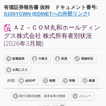
有価証券報告書 抜粋 ドキュメント番号:
S100YCWN (EDINETへの外部リンク)
ＡＺ－ＣＯＭ丸和ホールディン
グス株式会社 株式所有者別状況
(2026年3月期)
財務諸表
大株主
役員
登録状況
お気に入り
外部:
会社HP
検索
有報
株価
発行済株式総数、資本金等の推移
メニュー