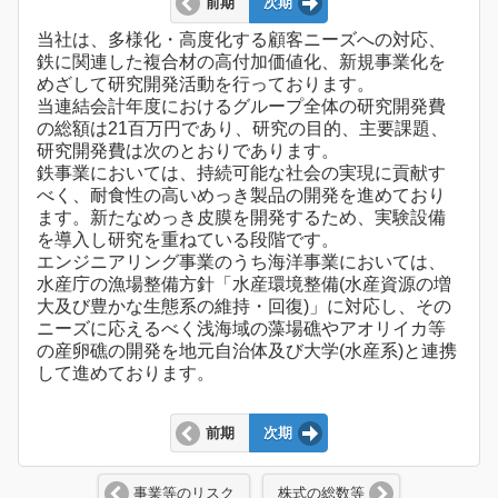
前期
次期
当社は、多様化・高度化する顧客ニーズへの対応、
鉄に関連した複合材の高付加価値化、新規事業化を
めざして研究開発活動を行っております。
当連結会計年度におけるグループ全体の研究開発費
の総額は21百万円であり、研究の目的、主要課題、
研究開発費は次のとおりであります。
鉄事業においては、持続可能な社会の実現に貢献す
べく、耐食性の高いめっき製品の開発を進めており
ます。新たなめっき皮膜を開発するため、実験設備
を導入し研究を重ねている段階です。
エンジニアリング事業のうち海洋事業においては、
水産庁の漁場整備方針「水産環境整備(水産資源の増
大及び豊かな生態系の維持・回復)」に対応し、その
ニーズに応えるべく浅海域の藻場礁やアオリイカ等
の産卵礁の開発を地元自治体及び大学(水産系)と連携
して進めております。
前期
次期
事業等のリスク
株式の総数等