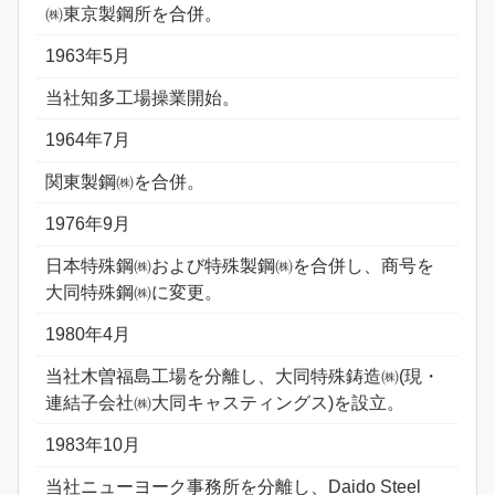
㈱東京製鋼所を合併。
1963年5月
当社知多工場操業開始。
1964年7月
関東製鋼㈱を合併。
1976年9月
日本特殊鋼㈱および特殊製鋼㈱を合併し、商号を
大同特殊鋼㈱に変更。
1980年4月
当社木曽福島工場を分離し、大同特殊鋳造㈱(現・
連結子会社㈱大同キャスティングス)を設立。
1983年10月
当社ニューヨーク事務所を分離し、Daido Steel