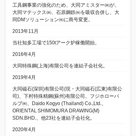
工具鋼事業の強化のため、大同アミスター㈱が、
大同マテックス㈱、石原鋼鉄㈱を吸収合併し、大
同DMソリューション㈱に商号変更。
2013年11月
当社知多工場で150tアーク炉稼働開始。
2016年4月
大同特殊鋼(上海)有限公司を連結子会社化。
2019年4月
大同磁石(深圳)有限公司(現・大同磁石(広東)有限公
司)、下村特殊精鋼(蘇州)有限公司、フジホローバ
ルブ㈱、Daido Kogyo (Thailand) Co.,Ltd.、
ORIENTAL SHIMOMURA DRAWING(M)
SDN.BHD.、他23社を連結子会社化。
2020年4月