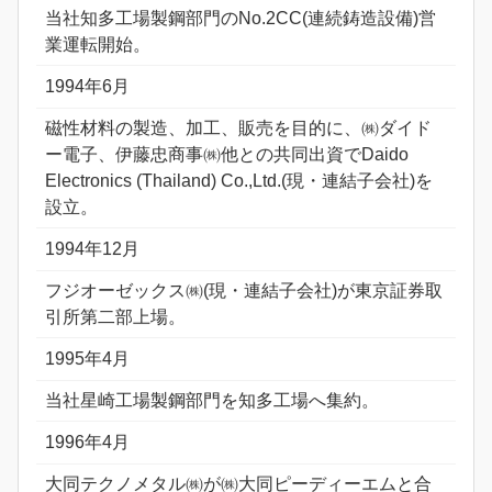
当社知多工場製鋼部門のNo.2CC(連続鋳造設備)営
業運転開始。
1994年6月
磁性材料の製造、加工、販売を目的に、㈱ダイド
ー電子、伊藤忠商事㈱他との共同出資でDaido
Electronics (Thailand) Co.,Ltd.(現・連結子会社)を
設立。
1994年12月
フジオーゼックス㈱(現・連結子会社)が東京証券取
引所第二部上場。
1995年4月
当社星崎工場製鋼部門を知多工場へ集約。
1996年4月
大同テクノメタル㈱が㈱大同ピーディーエムと合