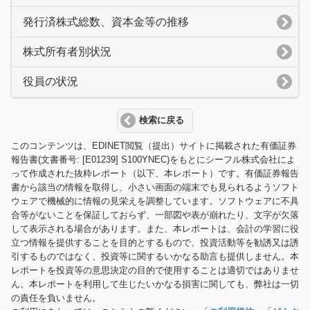
発行済株式総数、資本金等の推移
株式所有者別状況
役員の状況
検索に戻る
このコンテンツは、EDINET閲覧（提出）サイトに掲載された有価証券
報告書(文書番号: [E01239] S100YNEC)をもとにシーフル株式会社によ
って作成された抜粋レポート（以下、本レポート）です。有価証券報告
書から該当の情報を取得し、小さい画面の端末でも見られるようソフト
ウェアで機械的に情報の見栄えを調整しています。ソフトウェアに不具
合等がないことを保証しておらず、一部図や表が崩れたり、文字が欠落
して表示される場合があります。また、本レポートは、会計の学習に役
立つ情報を提供することを目的とするもので、投資活動等を勧誘又は誘
引するものではなく、投資等に関するいかなる助言も提供しません。本
レポートを投資等の意思決定の目的で使用することは適切ではありませ
ん。本レポートを利用して生じたいかなる損害に関しても、弊社は一切
の責任を負いません。