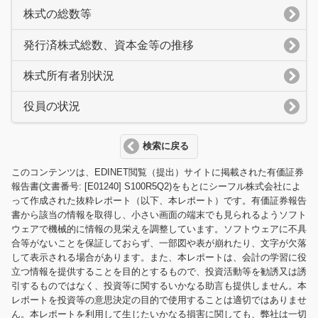
株式の総数等
発行済株式総数、資本金等の推移
株式所有者別状況
役員の状況
検索に戻る
このコンテンツは、EDINET閲覧（提出）サイトに掲載された有価証券
報告書(文書番号: [E01240] S100R5Q2)をもとにシーフル株式会社によ
って作成された抜粋レポート（以下、本レポート）です。有価証券報告
書から該当の情報を取得し、小さい画面の端末でも見られるようソフト
ウェアで機械的に情報の見栄えを調整しています。ソフトウェアに不具
合等がないことを保証しておらず、一部図や表が崩れたり、文字が欠落
して表示される場合があります。また、本レポートは、会計の学習に役
立つ情報を提供することを目的とするもので、投資活動等を勧誘又は誘
引するものではなく、投資等に関するいかなる助言も提供しません。本
レポートを投資等の意思決定の目的で使用することは適切ではありませ
ん。本レポートを利用して生じたいかなる損害に関しても、弊社は一切