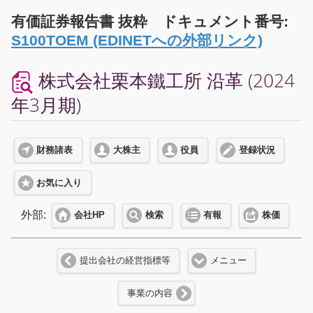
有価証券報告書 抜粋 ドキュメント番号:
S100TOEM (EDINETへの外部リンク)
株式会社栗本鐵工所 沿革 (2024
年3月期)
財務諸表
大株主
役員
登録状況
お気に入り
外部:
会社HP
検索
有報
株価
提出会社の経営指標等
メニュー
事業の内容