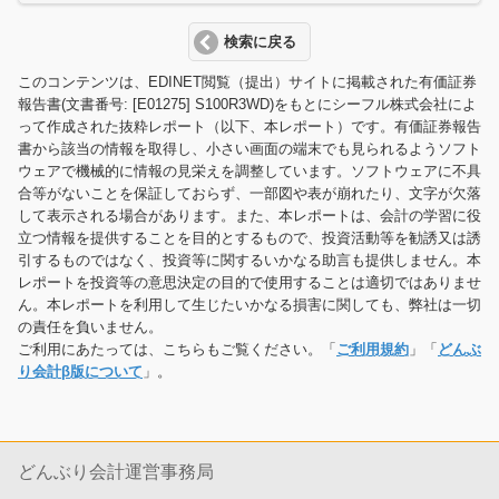
検索に戻る
このコンテンツは、EDINET閲覧（提出）サイトに掲載された有価証券
報告書(文書番号: [E01275] S100R3WD)をもとにシーフル株式会社によ
って作成された抜粋レポート（以下、本レポート）です。有価証券報告
書から該当の情報を取得し、小さい画面の端末でも見られるようソフト
ウェアで機械的に情報の見栄えを調整しています。ソフトウェアに不具
合等がないことを保証しておらず、一部図や表が崩れたり、文字が欠落
して表示される場合があります。また、本レポートは、会計の学習に役
立つ情報を提供することを目的とするもので、投資活動等を勧誘又は誘
引するものではなく、投資等に関するいかなる助言も提供しません。本
レポートを投資等の意思決定の目的で使用することは適切ではありませ
ん。本レポートを利用して生じたいかなる損害に関しても、弊社は一切
の責任を負いません。
ご利用にあたっては、こちらもご覧ください。「
ご利用規約
」「
どんぶ
り会計β版について
」。
どんぶり会計運営事務局