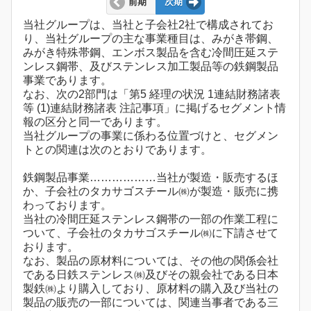
前期
次期
当社グループは、当社と子会社2社で構成されてお
り、当社グループの主な事業種目は、みがき帯鋼、
みがき特殊帯鋼、エンボス製品を含む冷間圧延ステ
ンレス鋼帯、及びステンレス加工製品等の鉄鋼製品
事業であります。
なお、次の2部門は「第5 経理の状況 1連結財務諸表
等 (1)連結財務諸表 注記事項」に掲げるセグメント情
報の区分と同一であります。
当社グループの事業に係わる位置づけと、セグメン
トとの関連は次のとおりであります。
鉄鋼製品事業………………当社が製造・販売するほ
か、子会社のタカサゴスチール㈱が製造・販売に携
わっております。
当社の冷間圧延ステンレス鋼帯の一部の作業工程に
ついて、子会社のタカサゴスチール㈱に下請させて
おります。
なお、製品の原材料については、その他の関係会社
である日鉄ステンレス㈱及びその親会社である日本
製鉄㈱より購入しており、原材料の購入及び当社の
製品の販売の一部については、関連当事者である三