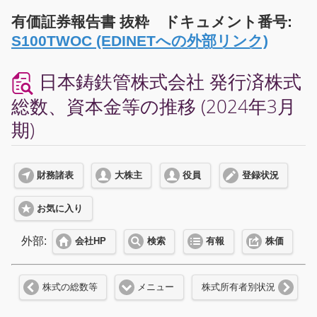
有価証券報告書 抜粋 ドキュメント番号:
S100TWOC (EDINETへの外部リンク)
日本鋳鉄管株式会社 発行済株式
総数、資本金等の推移 (2024年3月
期)
財務諸表
大株主
役員
登録状況
お気に入り
外部:
会社HP
検索
有報
株価
株式の総数等
メニュー
株式所有者別状況