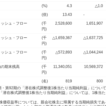
(%)
4.3
△1.0
(倍)
13.43
-
ャッシュ・フロー
(千
2,528,600
1,651,907
円)
ャッシュ・フロー
(千
△1,659,367
△1,637,725
円)
ャッシュ・フロー
(千
△572,893
△1,044,244
円)
物の期末残高
(千
11,340,051
10,569,372
円)
(名)
819
800
第91期・第92期の「潜在株式調整後1株当たり当期純利益」に
0期の「潜在株式調整後1株当たり当期純利益」については、1株
0期の株価収益率については、親会社株主に帰属する当期純損失で