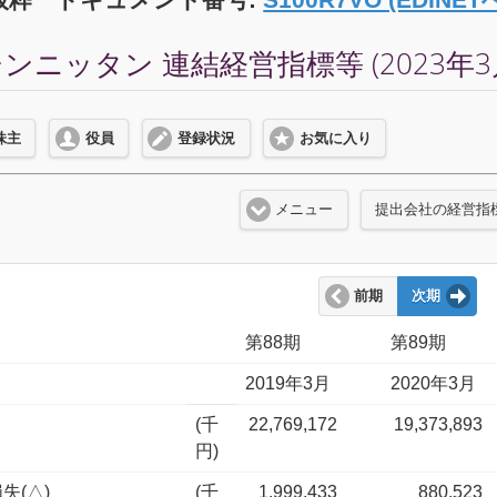
ニッタン 連結経営指標等 (2023年3
株主
役員
登録状況
お気に入り
メニュー
提出会社の経営指
前期
次期
第88期
第89期
2019年3月
2020年3月
(千
22,769,172
19,373,893
円)
失(△)
(千
1,999,433
880,523