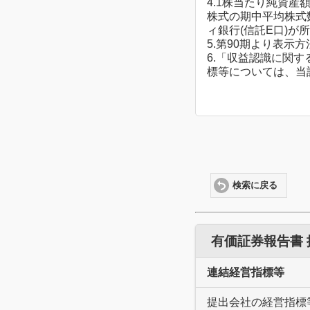
4.1株当たり純資
株式の期中平均株式
ィ銀行(信託E口)
5.第90期より表
6.「収益認識に関す
標等については、当
検索に戻る
有価証券報告書
連結経営指標等
提出会社の経営指標