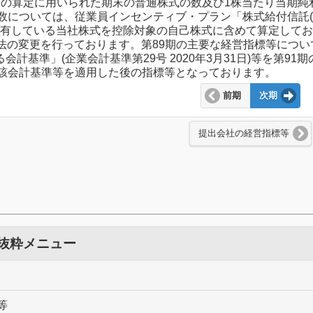
産額の算定に用いられた期末の普通株式の数及び1株当たり当期
数については、従業員インセンティブ・プラン「株式給付信託(J
が所有している当社株式を控除対象の自己株式に含めて算定して
示方法の変更を行っております。第89期の主要な経営指標等につ
る会計基準」(企業会計基準第29号 2020年3月31日)等を第
該会計基準等を適用した後の指標等となっております。
前期
次期
提出会社の経営指標等
 抜粋メニュー
等