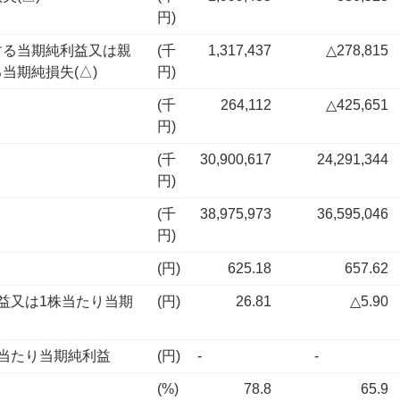
円)
する当期純利益又は親
(千
1,317,437
△278,815
当期純損失(△)
円)
(千
264,112
△425,651
円)
(千
30,900,617
24,291,344
円)
(千
38,975,973
36,595,046
円)
(円)
625.18
657.62
益又は1株当たり当期
(円)
26.81
△5.90
当たり当期純利益
(円)
-
-
(%)
78.8
65.9