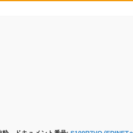
抜粋 ドキュメント番号:
S100R7VO (EDIN