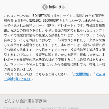
検索に戻る
このコンテンツは、EDINET閲覧（提出）サイトに掲載された有価証券
報告書(文書番号: [E01292] S100R8DP)をもとにシーフル株式会社によ
って作成された抜粋レポート（以下、本レポート）です。有価証券報告
書から該当の情報を取得し、小さい画面の端末でも見られるようソフト
ウェアで機械的に情報の見栄えを調整しています。ソフトウェアに不具
合等がないことを保証しておらず、一部図や表が崩れたり、文字が欠落
して表示される場合があります。また、本レポートは、会計の学習に役
立つ情報を提供することを目的とするもので、投資活動等を勧誘又は誘
引するものではなく、投資等に関するいかなる助言も提供しません。本
レポートを投資等の意思決定の目的で使用することは適切ではありませ
ん。本レポートを利用して生じたいかなる損害に関しても、弊社は一切
の責任を負いません。
ご利用にあたっては、こちらもご覧ください。「
ご利用規約
」「
どんぶ
り会計β版について
」。
どんぶり会計運営事務局
Copyright © 2026 Donburi Accountant Site Organizer