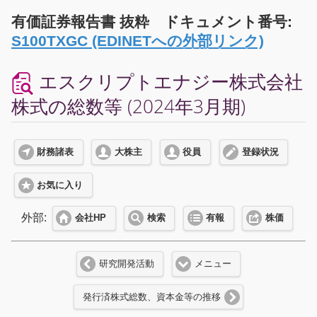
有価証券報告書 抜粋 ドキュメント番号:
S100TXGC (EDINETへの外部リンク)
エスクリプトエナジー株式会社
株式の総数等 (2024年3月期)
財務諸表
大株主
役員
登録状況
お気に入り
外部:
会社HP
検索
有報
株価
研究開発活動
メニュー
発行済株式総数、資本金等の推移