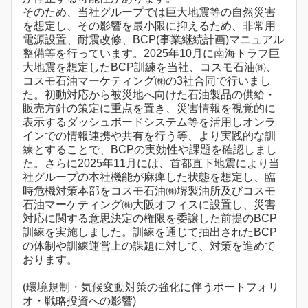
そのため、当社グループでは巨大地震等の自然災害
を想定し、その影響を最小限に抑えるため、非常用
電源設置、耐震改修、BCP(事業継続計画)マニュアル
整備等を行っています。2025年10月に南海トラフ巨
大地震を想定したBCP訓練を当社、コスモ石油㈱、
コスモ石油マーケティング㈱の3社合同で行いまし
た。初動対応から被災地へ向けた石油製品の供給・
販売方針の策定に重点を置き、災害情報を視覚的に
表示するダッシュボードシステム等を活用しオンラ
インでの情報連携や共有を行う等、より実践的な訓
練とすることで、BCPの実効性や課題を確認しまし
た。さらに2025年11月には、首都直下地震により当
社グループの本社機能が麻痺した状態を想定し、臨
時危機対策本部をコスモ石油㈱堺製油所及びコスモ
石油マーケティング㈱大阪オフィスに設置し、災害
対応に関する意思決定の権限を委譲した前提のBCP
訓練を実施しました。訓練を通じて抽出されたBCP
の体制や訓練運営上の課題に対して、対策を進めて
おります。
(環境規制・気候変動対策の強化に伴うポートフォリ
オ・戦略投資への影響)