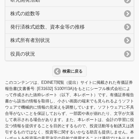
株式の総数等
発行済株式総数、資本金等の推移
株式所有者別状況
役員の状況
検索に戻る
このコンテンツは、EDINET閲覧（提出）サイトに掲載された有価証券
報告書(文書番号: [E31632] S100YI3A)をもとにシーフル株式会社によ
って作成された抜粋レポート（以下、本レポート）です。有価証券報告
書から該当の情報を取得し、小さい画面の端末でも見られるようソフト
ウェアで機械的に情報の見栄えを調整しています。ソフトウェアに不具
合等がないことを保証しておらず、一部図や表が崩れたり、文字が欠落
して表示される場合があります。また、本レポートは、会計の学習に役
立つ情報を提供することを目的とするもので、投資活動等を勧誘又は誘
引するものではなく、投資等に関するいかなる助言も提供しません。本
レポートを投資等の意思決定の目的で使用することは適切ではありませ