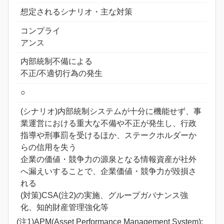
想定されるシナリオ・主な対策
コンプライ
アンス
内部統制不備による
不正/不適切行為の発生
○
(シナリオ)内部統制システムが十分に機能せず、事
業運営における重大な不備や不正が発生し、行政
指導や刑事罰を受けるほか、ステークホルダーか
らの信用を失う
企業の価値・競争力の源泉となる情報資産が社外
へ漏えいすることで、企業価値・競争力が毀損さ
れる
(対策)CSA(注2)の実施、グループガバナンス強
化、知的財産管理強化等
(注1)APM(Asset Performance Management System):