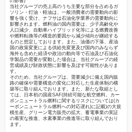
の影響)
当社グループの売上高のうち主要な部分を占めるガ
ソリン・灯油・軽油は、一般消費者の需要動向の影
響を強く受け、ナフサは石油化学業界の需要動向に
影響されます。燃料油の国内需要は、少子高齢化や
人口減少、自動車ハイブリッド化等による燃費改善
や燃料転換等の構造的要因から減少傾向が継続する
ものと想定しております。また、油価の下落、産油
国の政策変更による供給先変更及び国内のみならず
海外も含めた経済や政治の動向等で石油及び石油化
学製品の需要が変動した場合は、当社グループの経
営成績及び財政状態に影響を及ぼす可能性がありま
す。
そのため、当社グループは、需要減少に備え国内販
路の確保や需要構造の変化に対応した生産体制の構
築等に取り組んでおります。また、新たな取組とし
ては、日本初の国産SAF(持続可能な航空燃料。カー
ボンニュートラル燃料に関するリスクについては(カ
ーボンニュートラル燃料への対応遅れ)に記載)の大規
模生産、グリーン電力販売の拡大、蓄電事業の実証
の着実な推進、水素事業の推進等に取り組んでおり
ます。