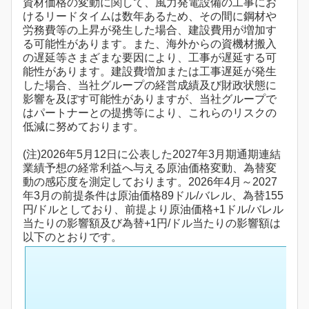
資材価格の変動に関して、風力発電設備の工事にお
けるリードタイムは数年あるため、その間に鋼材や
労務費等の上昇が発生した場合、建設費用が増加す
る可能性があります。また、海外からの資機材搬入
の遅延等さまざまな要因により、工事が遅延する可
能性があります。建設費増加または工事遅延が発生
した場合、当社グループの経営成績及び財政状態に
影響を及ぼす可能性がありますが、当社グループで
はパートナーとの提携等により、これらのリスクの
低減に努めております。
(注)2026年5月12日に公表した2027年3月期通期連結
業績予想の経常利益へ与える原油価格変動、為替変
動の感応度を測定しております。2026年4月～2027
年3月の前提条件は原油価格89ドル/バレル、為替155
円/ドルとしており、前提より原油価格+1ドル/バレル
当たりの影響額及び為替+1円/ドル当たりの影響額は
以下のとおりです。