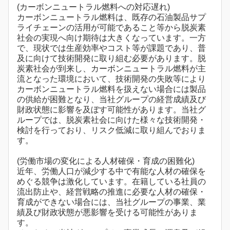
(カーボンニュートラル燃料への対応遅れ)
カーボンニュートラル燃料は、既存の石油製品サプ
ライチェーンの活用が可能であること等から脱炭素
社会の実現へ向け期待は大きくなっています。一方
で、現状では生産効率やコスト等が課題であり、普
及に向けて技術開発に取り組む必要があります。脱
炭素社会が到来し、カーボンニュートラル燃料が主
流となった環境において、技術開発の失敗等により
カーボンニュートラル燃料を扱えない場合には製品
の供給が困難となり、当社グループの経営成績及び
財政状態に影響を及ぼす可能性があります。当社グ
ループでは、脱炭素社会に向けた様々な技術開発・
検討を行っており、リスク低減に取り組んでおりま
す。
(労働市場の変化による人材確保・育成の困難化)
近年、労働人口が減少する中で有能な人材の確保を
めぐる競争は激化しています。在籍している社員の
流出防止や、経営戦略の推進に必要な人材の確保・
育成ができない場合には、当社グループの事業、業
績及び財政状態が悪影響を受ける可能性がありま
す。