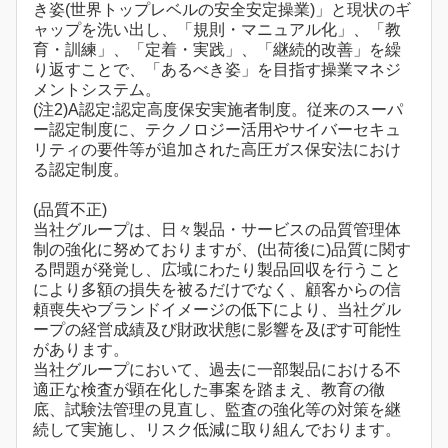
き姿(世界トップレベルの安全安定操業)」と現状のギ
ャップを洗い出し、「規則・マニュアル化」、「教
育・訓練」、「定着・実践」、「継続的改善」を繰
り返すことで、「あるべき姿」を目指す操業マネジ
メントシステム。
(注2)A認定:認定高度保安実施者制度。従来のスーパ
ー認定制度に、テクノロジー活用やサイバーセキュ
リティの要件等が追加された高圧ガス保安法におけ
る認定制度。
(品質不正)
当社グループは、日々製品・サービスの品質管理体
制の強化に努めておりますが、(出荷後に)品質に関す
る問題が発覚し、広域にわたり製品回収を行うこと
により多額の損失を被るだけでなく、顧客からの信
頼喪失やブランドイメージの低下により、当社グル
ープの経営成績及び財政状態に影響を及ぼす可能性
があります。
当社グループにおいて、過去に一部製品における不
適正な検査が顕在化した事案を踏まえ、教育の徹
底、試験法管理の見直し、監査の強化等の対策を継
続して実施し、リスク低減に取り組んでおります。