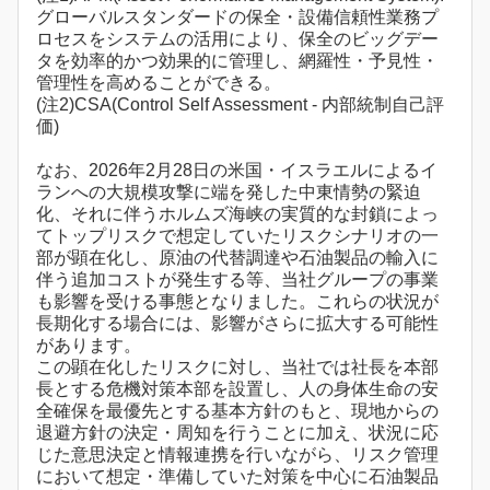
グローバルスタンダードの保全・設備信頼性業務プ
ロセスをシステムの活用により、保全のビッグデー
タを効率的かつ効果的に管理し、網羅性・予見性・
管理性を高めることができる。
(注2)CSA(Control Self Assessment - 内部統制自己評
価)
なお、2026年2月28日の米国・イスラエルによるイ
ランへの大規模攻撃に端を発した中東情勢の緊迫
化、それに伴うホルムズ海峡の実質的な封鎖によっ
てトップリスクで想定していたリスクシナリオの一
部が顕在化し、原油の代替調達や石油製品の輸入に
伴う追加コストが発生する等、当社グループの事業
も影響を受ける事態となりました。これらの状況が
長期化する場合には、影響がさらに拡大する可能性
があります。
この顕在化したリスクに対し、当社では社長を本部
長とする危機対策本部を設置し、人の身体生命の安
全確保を最優先とする基本方針のもと、現地からの
退避方針の決定・周知を行うことに加え、状況に応
じた意思決定と情報連携を行いながら、リスク管理
において想定・準備していた対策を中心に石油製品