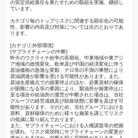
の安定供給責任を果たすための取組を実施、継続し
ています。
カテゴリ毎のトップリスクに関連する顕在化の可能
性、影響の内容及び対策については次のとおりであ
ります。
[カテゴリ:外部環境]
(サプライチェーンの中断)
昨今のウクライナ紛争の長期化、中東地域や東アジ
ア地域の政情変化、欧米及び中国の経済変化に伴う
原油価格の急激な変動、テロ等の不測の事態により
原油調達が影響を受ける可能性があります。また、
原油生産拠点での操業停止のほか、必要資材の確保
が困難になる等の要因により、製油所が操業停止に
至る場合や給油所の運営が中断された場合は、当社
グループの経営成績及び財政状態に影響を及ぼす可
能性があります。そのため、当社グループにおける
原料、資材確保のために様々な施策を講じてリスク
の低減に取り組んでおります。
また、サプライチェーンにおける人権課題等の把握
が遅れ、リスク発現時にサプライチェーンの変更が
求められるほか、中断を招く可能性があります。人