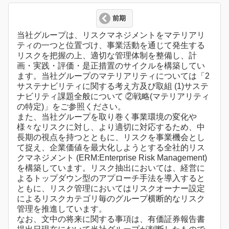
前期
当社グループは、リスクマネジメントをマテリアリ
ティの一つと位置づけ、事業活動を通じて発生する
リスクを把握の上、適切な管理体制を整備し、計
画・実践・評価・是正措置のサイクルを構築してい
ます。当社グループのマテリアリティについては「2
サステナビリティに関する考え方及び取組 (1)サステ
ナビリティ課題全般について ②戦略(マテリアリティ
の特定)」をご参照ください。
また、当社グループを取り巻く事業環境の変化や
様々なリスクに対し、より適切に対応するため、中
長期の視点を持つとともに、リスクを事業機会とし
て捉え、企業価値を最大化しようとする全社的リス
クマネジメント (ERM:Enterprise Risk Management)
を構築しています。リスク抽出においては、経営に
よるトップダウン型のアプローチ手法を導入すると
ともに、リスク管理においてはリスクオーナー設定
によるリスクカテゴリ毎のグループ横断的なリスク
管理を推進しています。
なお、文中の将来に関する事項は、有価証券報告書