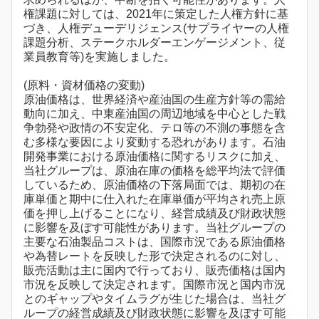
権課題に対しては、2021年に策定した人権方針に基
づき、人権デューデリジェンス(サプライヤーの人権
課題分析、ステークホルダーエンゲージメント、従
業員教育等)を実施しました。
(原料・資材価格の変動)
原油価格は、世界経済や産油国の生産方針等の需給
動向に加え、中東産油国の周辺地域を中心とした戦
争勃発や政情の不安定化、テロ等の不測の事態を含
む多様な要因により変動する恐れがあります。石油
開発事業における原油価格に関するリスクに加え、
当社グループは、原油在庫の価格を総平均法で評価
しているため、原油価格の下落局面では、期初の在
庫単価と期中に仕入れた在庫単価が平均され売上原
価を押し上げることになり、経営成績及び財政状態
に影響を及ぼす可能性があります。当社グループの
主要な石油製品コストは、国際市況である原油価格
や為替レートを反映した形で決定されるのに対し、
販売活動は主に国内で行っており、販売価格は国内
市況を反映して決定されます。国際市況と国内市況
とのギャップやタイムラグが生じた場合は、当社グ
ループの経営成績及び財政状態に影響を及ぼす可能