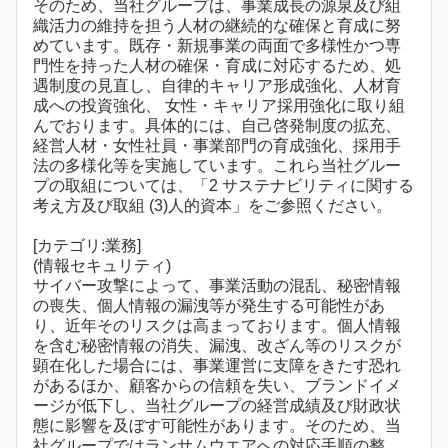
そのため、当社グループは、事業成長の源泉及び組
織活力の維持を担う人材の継続的な確保と育成に努
めています。既存・新規事業の両面で多様性かつ専
門性を持った人材の確保・育成に対応するため、処
遇制度の見直し、自律的キャリア形成強化、人材育
成への投資強化、 女性・キャリア採用強化に取り組
んでおります。具体的には、自己啓発制度の拡充、
経営人材・女性社員・事業部門の育成強化、採用手
法の多様化等を実施しています。これら当社グルー
プの取組については、「2 サステナビリティに関する
考え方及び取組 (3)人的資本」をご参照ください。
[カテゴリ:業務]
(情報セキュリティ)
サイバー攻撃によって、事業活動の混乱、秘密情報
の喪失、個人情報の漏洩等が発生する可能性があ
り、近年そのリスクは高まっております。個人情報
を含む秘密情報の消失、漏洩、改ざん等のリスクが
顕在化した場合には、事業運営に支障をきたす恐れ
があるほか、顧客からの信頼を失い、ブランドイメ
ージが低下し、当社グループの経営成績及び財政状
態に影響を及ぼす可能性があります。そのため、当
社グループではランサムウエアへの対応手順の整