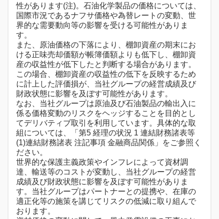
性があります(注)。石油化学製品の価格については、
国際市況であるナフサ価格や為替レートの変動、世
界的な需要動向等の影響を受ける可能性がありま
す。
また、原油価格の下落により、棚卸資産の期末にお
ける正味売却価額が帳簿価額よりも低下し、棚卸資
産の収益性が低下したと判断する場合があります。
この場合、棚卸資産の収益性の低下を反映するため
に計上した評価損が、当社グループの経営成績及び
財政状態に影響を及ぼす可能性があります。
なお、当社グループは原油及び石油製品の輸出入に
係る価格変動のリスクをヘッジすることを目的とし
てデリバティブ取引を利用しています。具体的な取
組については、「第5 経理の状況 1 連結財務諸表等
(1)連結財務諸表 注記事項 金融商品関係」をご参照く
ださい。
世界的な保護主義政策やインフレによって資材調
達、輸送等のコストが変動し、当社グループの経営
成績及び財政状態に影響を及ぼす可能性がありま
す。当社グループはパートナーとの提携や、在庫の
適正化等の施策を講じてリスクの低減に取り組んで
おります。