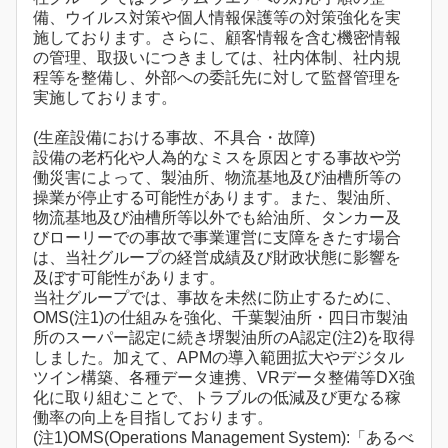
備、ウイルス対策や個人情報保護等の対策強化を実
施しております。さらに、顧客情報を含む機密情報
の管理、取扱いにつきましては、社内体制、社内規
程等を整備し、外部への委託先に対して監督管理を
実施しております。
(生産設備における事故、不具合・故障)
設備の老朽化や人為的なミスを原因とする事故や労
働災害によって、製油所、物流基地及び油槽所等の
操業が停止する可能性があります。また、製油所、
物流基地及び油槽所等以外でも給油所、タンカー及
びローリーでの事故で事業運営に支障をきたす場合
は、当社グループの経営成績及び財政状態に影響を
及ぼす可能性があります。
当社グループでは、事故を未然に防止するために、
OMS(注1)の仕組みを強化、千葉製油所・四日市製油
所のスーパー認定に続き堺製油所のA認定(注2)を取得
しました。加えて、APMの導入範囲拡大やデジタル
ツイン構築、各種データ連携、VRデータ整備等DX強
化に取り組むことで、トラブルの低減及び更なる稼
働率の向上を目指しております。
(注1)OMS(Operations Management System):「あるべ