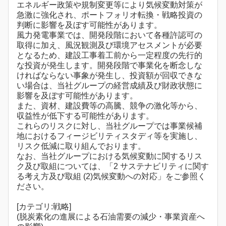
エネルギー政策や規制変更等により気候変動対策が
急激に強化され、ポートフォリオ転換・戦略投資の
判断に影響を及ぼす可能性があります。
風力発電事業では、開発段階において各種許認可の
取得に加え、風況観測及び環境アセスメントが必要
となるため、建設工事着工前から一定程度の先行的
な投資が発生します。開発段階で事業化を断念しな
ければならない事象が発生し、投資額が回収できな
い場合は、当社グループの経営成績及び財政状態に
影響を及ぼす可能性があります。
また、資材、建設費等の高騰、競争の激化等から、
収益性が低下する可能性があります。
これらのリスクに対し、当社グループでは事業候補
地におけるフィージビリティスタディ等を実施し、
リスク低減に取り組んでおります。
なお、当社グループにおける気候変動に関するリス
ク及び取組については、「2 サステナビリティに関す
る考え方及び取組 (2)気候変動への対応」をご参照く
ださい。
[カテゴリ:戦略]
(脱炭素化の進展による石油需要の減少・事業資産へ