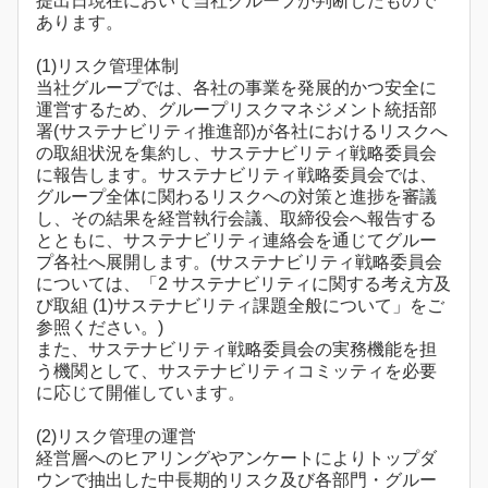
提出日現在において当社グループが判断したもので
あります。
(1)リスク管理体制
当社グループでは、各社の事業を発展的かつ安全に
運営するため、グループリスクマネジメント統括部
署(サステナビリティ推進部)が各社におけるリスクへ
の取組状況を集約し、サステナビリティ戦略委員会
に報告します。サステナビリティ戦略委員会では、
グループ全体に関わるリスクへの対策と進捗を審議
し、その結果を経営執行会議、取締役会へ報告する
とともに、サステナビリティ連絡会を通じてグルー
プ各社へ展開します。(サステナビリティ戦略委員会
については、「2 サステナビリティに関する考え方及
び取組 (1)サステナビリティ課題全般について」をご
参照ください。)
また、サステナビリティ戦略委員会の実務機能を担
う機関として、サステナビリティコミッティを必要
に応じて開催しています。
(2)リスク管理の運営
経営層へのヒアリングやアンケートによりトップダ
ウンで抽出した中長期的リスク及び各部門・グルー