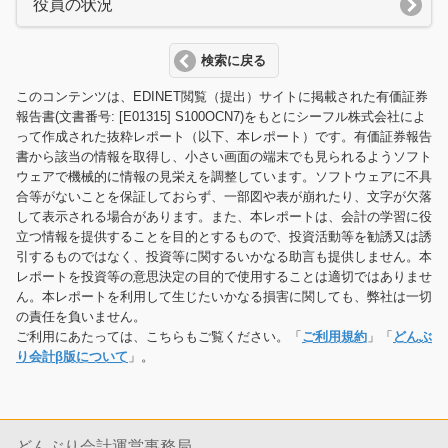
役員の状況
検索に戻る
このコンテンツは、EDINET閲覧（提出）サイトに掲載された有価証券
報告書(文書番号: [E01315] S100OCN7)をもとにシーフル株式会社によ
って作成された抜粋レポート（以下、本レポート）です。有価証券報告
書から該当の情報を取得し、小さい画面の端末でも見られるようソフト
ウェアで機械的に情報の見栄えを調整しています。ソフトウェアに不具
合等がないことを保証しておらず、一部図や表が崩れたり、文字が欠落
して表示される場合があります。また、本レポートは、会計の学習に役
立つ情報を提供することを目的とするもので、投資活動等を勧誘又は誘
引するものではなく、投資等に関するいかなる助言も提供しません。本
レポートを投資等の意思決定の目的で使用することは適切ではありませ
ん。本レポートを利用して生じたいかなる損害に関しても、弊社は一切
の責任を負いません。
ご利用にあたっては、こちらもご覧ください。「
ご利用規約
」「
どんぶ
り会計β版について
」。
どんぶり会計運営事務局