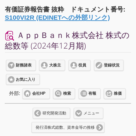
有価証券報告書 抜粋 ドキュメント番号:
S100VI2R (EDINETへの外部リンク)
ＡｐｐＢａｎｋ株式会社 株式の
総数等 (2024年12月期)
財務諸表
大株主
役員
登録状況
お気に入り
外部:
会社HP
検索
有報
株価
研究開発活動
メニュー
発行済株式総数、資本金等の推移