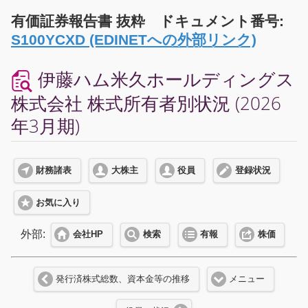
有価証券報告書 抜粋 ドキュメント番号:
S100YCXD (EDINETへの外部リンク)
伊藤ハム米久ホールディングス
株式会社 株式所有者別状況 (2026
年3月期)
財務諸表
大株主
役員
登録状況
お気に入り
外部:
会社HP
検索
有報
株価
発行済株式総数、資本金等の推移
メニュー