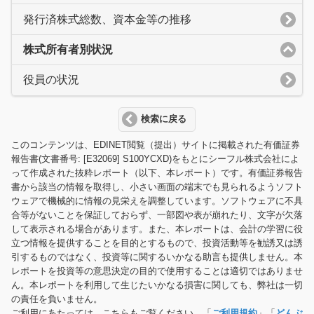
発行済株式総数、資本金等の推移
株式所有者別状況
役員の状況
検索に戻る
このコンテンツは、EDINET閲覧（提出）サイトに掲載された有価証券
報告書(文書番号: [E32069] S100YCXD)をもとにシーフル株式会社によ
って作成された抜粋レポート（以下、本レポート）です。有価証券報告
書から該当の情報を取得し、小さい画面の端末でも見られるようソフト
ウェアで機械的に情報の見栄えを調整しています。ソフトウェアに不具
合等がないことを保証しておらず、一部図や表が崩れたり、文字が欠落
して表示される場合があります。また、本レポートは、会計の学習に役
立つ情報を提供することを目的とするもので、投資活動等を勧誘又は誘
引するものではなく、投資等に関するいかなる助言も提供しません。本
レポートを投資等の意思決定の目的で使用することは適切ではありませ
ん。本レポートを利用して生じたいかなる損害に関しても、弊社は一切
の責任を負いません。
ご利用にあたっては、こちらもご覧ください。「
ご利用規約
」「
どんぶ