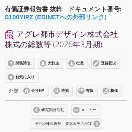
有価証券報告書 抜粋 ドキュメント番号:
S100YIPZ (EDINETへの外部リンク)
アグレ都市デザイン株式会社
株式の総数等 (2026年3月期)
財務諸表
大株主
役員
登録状況
お気に入り
外部:
会社HP
検索
有報
株価
研究開発活動
メニュー
発行済株式総数、資本金等の推移