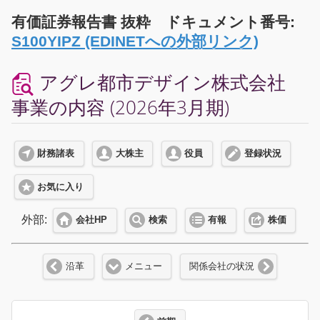
有価証券報告書 抜粋 ドキュメント番号:
S100YIPZ (EDINETへの外部リンク)
アグレ都市デザイン株式会社
事業の内容 (2026年3月期)
財務諸表
大株主
役員
登録状況
お気に入り
外部:
会社HP
検索
有報
株価
沿革
メニュー
関係会社の状況