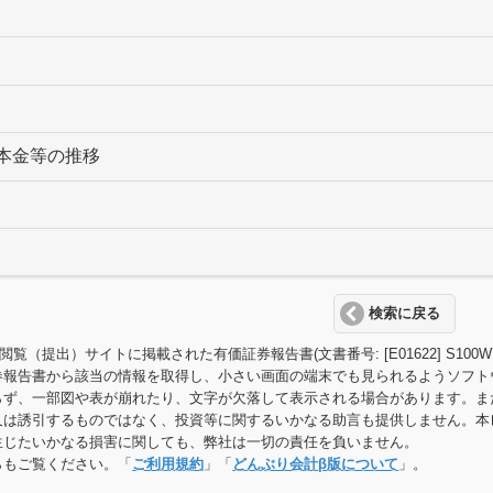
本金等の推移
検索に戻る
T閲覧（提出）サイトに掲載された有価証券報告書(文書番号: [E01622] S
券報告書から該当の情報を取得し、小さい画面の端末でも見られるようソフト
らず、一部図や表が崩れたり、文字が欠落して表示される場合があります。ま
又は誘引するものではなく、投資等に関するいかなる助言も提供しません。本
生じたいかなる損害に関しても、弊社は一切の責任を負いません。
らもご覧ください。「
ご利用規約
」「
どんぶり会計β版について
」。