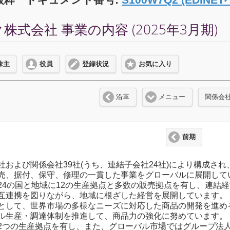
式会社 事業の内容 (2025年3月期)
株主
役員
登録状況
お気に入り
沿革
メニュー
関係会
前期
社および関係会社39社(うち、連結子会社24社)により構成さ
売、据付、保守、修理の一貫した事業をグローバルに展開して
24の国と地域に12の生産拠点と多数の販売拠点を有し、連結
互連携を図りながら、地域に根ざした経営を展開しています。
として、世界市場の多様なニーズに対応した商品の開発を進め
ル生産・調達体制を推進して、商品力の強化に努めています。
2つの生産拠点を有し、また、グローバル市場ではグループ法人