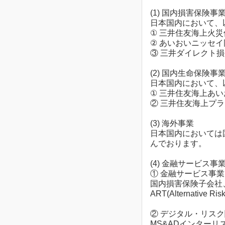
(1) 国内損害保険事
日本国内において、
① 三井住友海上火
② あいおいニッセ
③ 三井ダイレクト
(2) 国内生命保険事
日本国内において、
① 三井住友海上あ
② 三井住友海上プ
(3) 海外事業
日本国内においては
んでおります。
(4) 金融サービス
① 金融サービス事業
国内損害保険子会社
ART(Alternat
② デジタル・リス
MS&ADインター