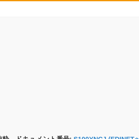
抜粋 ドキュメント番号:
S100YNCJ (EDIN