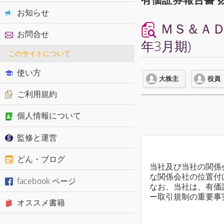
お知らせ
ＭＳ＆ＡＤ
お問合せ
年3月期)
このサイトについて
使い方
大株主
役員
ご利用規約
個人情報について
監修と運営
どん・ブログ
当社及び当社の関係会
な関係会社の位置付
facebook ページ
なお、当社は、有価
ー取引規制の重要事
オススメ書籍