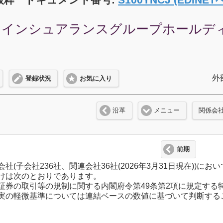
インシュアランスグループホールディング
外
登録状況
お気に入り
沿革
メニュー
関係会
前期
社(子会社236社、関連会社36社(2026年3月31日現在))
けは次のとおりであります。
証券の取引等の規制に関する内閣府令第49条第2項に規定する
実の軽微基準については連結ベースの数値に基づいて判断する