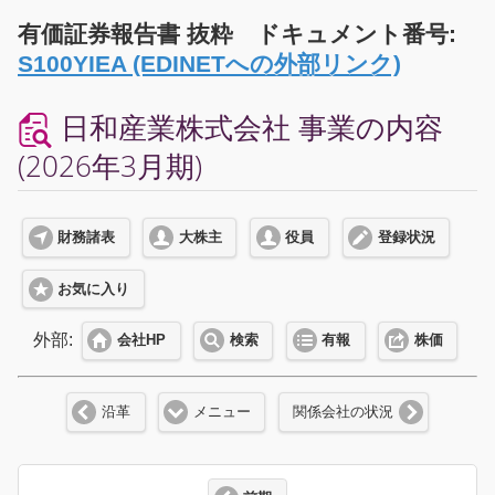
有価証券報告書 抜粋 ドキュメント番号:
S100YIEA (EDINETへの外部リンク)
日和産業株式会社 事業の内容
(2026年3月期)
財務諸表
大株主
役員
登録状況
お気に入り
外部:
会社HP
検索
有報
株価
沿革
メニュー
関係会社の状況