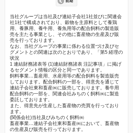
前期
当社グループは当社及び連結子会社1社並びに関連会
社1社で構成されており、穀物を主原料として養鶏
用、養豚用、養牛用、養魚用等の配合飼料の製造販
売を主たる事業とし、その他に畜産物の生産及び販
売を行っております。
なお、当社グループの事業に係わる位置づけ及びセ
グメントとの関連は次のとおりであり、「第5 経理の
状況
1 連結財務諸表等 (1)連結財務諸表 注記事項」に掲げ
るセグメント情報の区分と同一であります。
飼料事業…畜産用、水産用等の配合飼料を製造販売
しております。配合飼料の一部を、得意先を通じて
連結子会社東和畜産㈱に販売しております。養牛用
配合飼料の一部を、関連会社みちのく飼料㈱に製造
委託しております。
また、得意先が生産した畜産物の売買を行っており
ます。
(関係会社)当社及びみちのく飼料㈱
畜産事業…連結子会社東和畜産㈱において、畜産物
の生産及び販売を行っております。