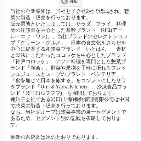
前期
当社の企業集団は、当社と子会社2社で構成され、惣
菜の製造・販売を行っております。
販売業態といたしましては、サラダ、フライ、料理
等の洋惣菜を中心とした基幹ブランド「RF1(アー
ル・エフ・ワン)」、当社ブランドのセレクトショッ
プ「グリーン・グルメ」、日本の食文化をさらだを
中心に提案する和惣菜ブランド「いとはん」、素材
と製法にこだわったコロッケを中心としたブランド
「神戸コロッケ」、アジア料理を専門とした惣菜ブ
ランド「融合」、野菜や果物を手軽に摂れるフレッ
シュジュースとスープのブランド「ベジテリア」、
「食を通じて日本を旅する」をコンプトにしたサラ
ダブランド「Umi & Yama Kitchen」、冷凍食品ブラ
ンド「RFFF(ルフフフ)」を展開しております。
連結子会社である岩田(上海)餐飲管理有限公司は中国
で惣菜の製造・販売を行っております。
なお、当社グループは惣菜事業の単一セグメントで
あるため、セグメント別の記載を省略しておりま
す。
事業の系統図は次のとおりであります。