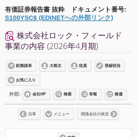
有価証券報告書 抜粋 ドキュメント番号:
S100YSC6 (EDINETへの外部リンク)
株式会社ロック・フィールド
事業の内容 (2026年4月期)
財務諸表
大株主
役員
登録状況
お気に入り
外部:
会社HP
検索
有報
株価
沿革
メニュー
関係会社の状況