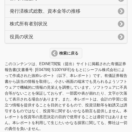
発行済株式総数、資本金等の推移
株式所有者別状況
役員の状況
検索に戻る
このコンテンツは、EDINET閲覧（提出）サイトに掲載された有価証券
報告書(文書番号: [E04799] S100Y6FE)をもとにシーフル株式会社によ
って作成された抜粋レポート（以下、本レポート）です。有価証券報告
書から該当の情報を取得し、小さい画面の端末でも見られるようソフト
ウェアで機械的に情報の見栄えを調整しています。ソフトウェアに不具
合等がないことを保証しておらず、一部図や表が崩れたり、文字が欠落
して表示される場合があります。また、本レポートは、会計の学習に役
立つ情報を提供することを目的とするもので、投資活動等を勧誘又は誘
引するものではなく、投資等に関するいかなる助言も提供しません。本
レポートを投資等の意思決定の目的で使用することは適切ではありませ
ん。本レポートを利用して生じたいかなる損害に関しても、弊社は一切
の責任を負いません。