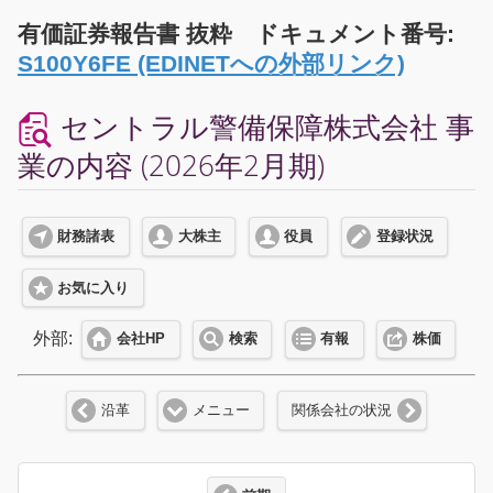
有価証券報告書 抜粋 ドキュメント番号:
S100Y6FE (EDINETへの外部リンク)
セントラル警備保障株式会社 事
業の内容 (2026年2月期)
財務諸表
大株主
役員
登録状況
お気に入り
外部:
会社HP
検索
有報
株価
沿革
メニュー
関係会社の状況