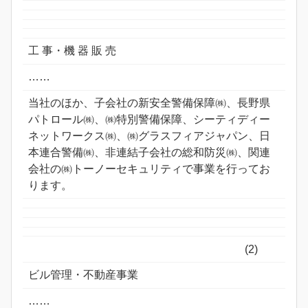
工 事・機 器 販 売
……
当社のほか、子会社の新安全警備保障㈱、長野県
パトロール㈱、㈱特別警備保障、シーティディー
ネットワークス㈱、㈱グラスフィアジャパン、日
本連合警備㈱、非連結子会社の総和防災㈱、関連
会社の㈱トーノーセキュリティで事業を行ってお
ります。
(2)
ビル管理・不動産事業
……