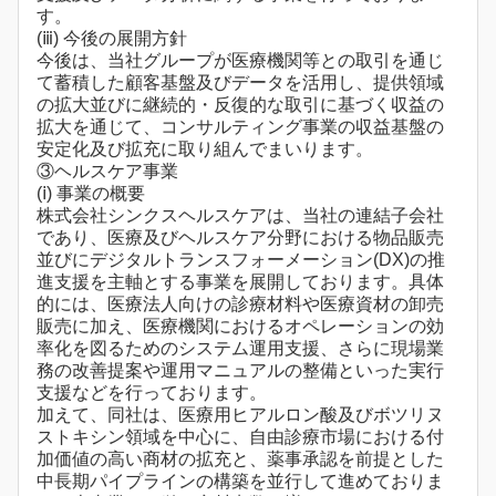
す。
(ⅲ) 今後の展開方針
今後は、当社グループが医療機関等との取引を通じ
て蓄積した顧客基盤及びデータを活用し、提供領域
の拡大並びに継続的・反復的な取引に基づく収益の
拡大を通じて、コンサルティング事業の収益基盤の
安定化及び拡充に取り組んでまいります。
③ヘルスケア事業
(ⅰ) 事業の概要
株式会社シンクスヘルスケアは、当社の連結子会社
であり、医療及びヘルスケア分野における物品販売
並びにデジタルトランスフォーメーション(DX)の推
進支援を主軸とする事業を展開しております。具体
的には、医療法人向けの診療材料や医療資材の卸売
販売に加え、医療機関におけるオペレーションの効
率化を図るためのシステム運用支援、さらに現場業
務の改善提案や運用マニュアルの整備といった実行
支援などを行っております。
加えて、同社は、医療用ヒアルロン酸及びボツリヌ
ストキシン領域を中心に、自由診療市場における付
加価値の高い商材の拡充と、薬事承認を前提とした
中長期パイプラインの構築を並行して進めておりま