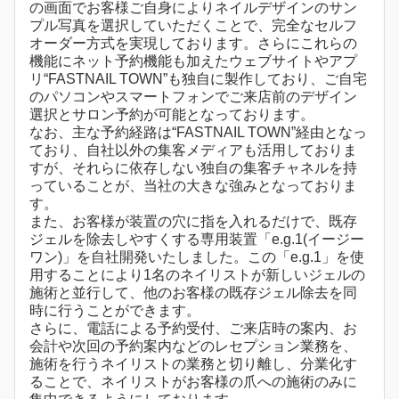
の画面でお客様ご自身によりネイルデザインのサン
プル写真を選択していただくことで、完全なセルフ
オーダー方式を実現しております。さらにこれらの
機能にネット予約機能も加えたウェブサイトやアプ
リ“FASTNAIL TOWN”も独自に製作しており、ご自宅
のパソコンやスマートフォンでご来店前のデザイン
選択とサロン予約が可能となっております。
なお、主な予約経路は“FASTNAIL TOWN”経由となっ
ており、自社以外の集客メディアも活用しておりま
すが、それらに依存しない独自の集客チャネルを持
っていることが、当社の大きな強みとなっておりま
す。
また、お客様が装置の穴に指を入れるだけで、既存
ジェルを除去しやすくする専用装置「e.g.1(イージー
ワン)」を自社開発いたしました。この「e.g.1」を使
用することにより1名のネイリストが新しいジェルの
施術と並行して、他のお客様の既存ジェル除去を同
時に行うことができます。
さらに、電話による予約受付、ご来店時の案内、お
会計や次回の予約案内などのレセプション業務を、
施術を行うネイリストの業務と切り離し、分業化す
ることで、ネイリストがお客様の爪への施術のみに