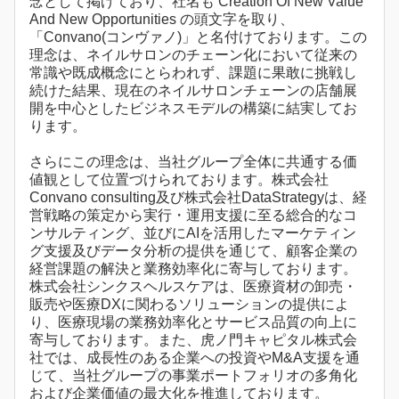
念として掲げており、社名も Creation Of New Value
And New Opportunities の頭文字を取り、
「Convano(コンヴァノ)」と名付けております。この
理念は、ネイルサロンのチェーン化において従来の
常識や既成概念にとらわれず、課題に果敢に挑戦し
続けた結果、現在のネイルサロンチェーンの店舗展
開を中心としたビジネスモデルの構築に結実してお
ります。
さらにこの理念は、当社グループ全体に共通する価
値観として位置づけられております。株式会社
Convano consulting及び株式会社DataStrategyは、経
営戦略の策定から実行・運用支援に至る総合的なコ
ンサルティング、並びにAIを活用したマーケティン
グ支援及びデータ分析の提供を通じて、顧客企業の
経営課題の解決と業務効率化に寄与しております。
株式会社シンクスヘルスケアは、医療資材の卸売・
販売や医療DXに関わるソリューションの提供によ
り、医療現場の業務効率化とサービス品質の向上に
寄与しております。また、虎ノ門キャピタル株式会
社では、成長性のある企業への投資やM&A支援を通
じて、当社グループの事業ポートフォリオの多角化
および企業価値の最大化を推進しております。