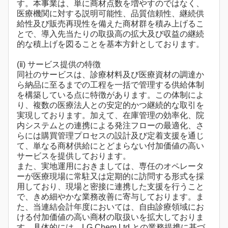
す。本事業は、単に商材点数を増やすのではなく、
医療機関に対する説明可能性、品質信頼性、継続供
給性及び販売再現性を備えた商材群を積み上げるこ
とで、導入先当たりの取扱高の拡大及び収益の継続
的な積上げを図ることを基本方針としております。
(ⅱ) サービス提供の特徴
同社のサービスは、診療材料及び医療資材の調達か
ら納品に至るまでの工程を一括で管理する供給体制
を構築している点に特徴があります。この体制によ
り、複数の医療法人との安定的かつ継続的な取引を
実現しております。加えて、在庫管理の効率化、院
内システムとの連携による発注フローの最適化、さ
らには購買管理プロセスの設計及び定着支援を通じ
て、単なる商材供給にとどまらない付加価値の高い
サービスを提供しております。
また、実地運用におきましては、専任のオペレータ
ーが医療現場に常駐又は定期的に訪問する形式を採
用しており、現場と密接に連携した支援を行うこと
で、きめ細やかな業務改善に寄与しております。ま
た、当連結会計年度においては、自由診療領域にお
ける付加価値の高い商材の取扱いを拡大しておりま
す。具体的には、LG Chem Ltd.との業務提携に基づ