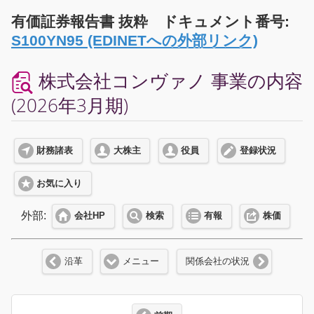
有価証券報告書 抜粋 ドキュメント番号:
S100YN95 (EDINETへの外部リンク)
株式会社コンヴァノ 事業の内容
(2026年3月期)
財務諸表
大株主
役員
登録状況
お気に入り
外部:
会社HP
検索
有報
株価
沿革
メニュー
関係会社の状況