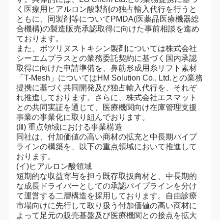
く医療用ヒアルロン酸製剤の独占輸入代行を行うと
ともに、同製剤等についてPMDA(医薬品医療機器総
合機構)の製造販売承認取得に向けた事前相談を進め
ております。
また、ボツリヌストキシン製剤については株式会社
シーエムプラスとの業務委託契約に基づく国内承認
取得に向けた申請準備を、鼻筋形成用糸リフト素材
「T-Mesh」についてはHM Solution Co., Ltd.との業務
提携に基づく共同開発及び独占輸入代行を、それぞ
れ推進しております。さらに、株式会社エスマット
との共同実証を通じて、医療機関向け在庫管理支援
事業の事業化に取り組んでおります。
(ⅲ) 重点領域における事業構造
同社は、付加価値の高い商材の拡充と中長期パイプ
ラインの構築を、以下の重点領域において推進して
おります。
(イ)ヒアルロン酸領域
短期的な収益寄与を担う既存取扱商材と、中長期的
な成長ドライバーとしての承認パイプラインを分け
て運営する二層構造を採用しております。自由診療
市場向けに先行して取り扱う付加価値の高い商材に
よって足元の販売基盤及び医療機関との接点を拡大