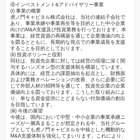
④インベストメント&アドバイザリー事業
(ⅰ) 事業の概要
虎ノ門キャピタル株式会社は、当社の連結子会社で
あり、事業承継や事業再生等を目的とした中小企業
向けのM&A支援及び投資業務を行っております。本
事業は、経営資源の再構築を通じて企業価値の向上
を図るとともに、長期的な視点での事業成長を支援
することを目的としております。
(ⅱ) 投資ポリシーと役割
同社は、投資先企業に対しては経営の現場に深く関
与するハンズオン型の支援体制を構築しています。
具体的には、経営上の課題抽出を起点とし、財務面
および業務オペレーションの改善、さらに必要に応
じて外部人材の招聘等を通じて、投資先企業の企業
価値向上を図っております。こうした取り組みによ
り、単なる資金提供にとどまらない付加価値の創出
を目指しています。
(ⅲ) 今後の展望
今後は、国内において中堅・中小企業の事業承継ニ
ーズが一層高まることが想定される中、当社グルー
プとしても虎ノ門キャピタルを中核とした機動的な
M&A支援体制を強化してまいります。これにより、