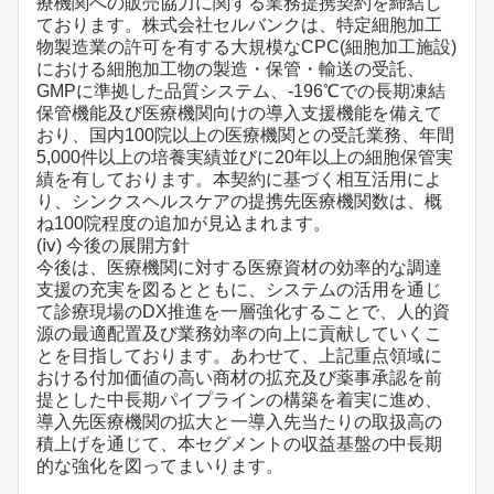
療機関への販売協力に関する業務提携契約を締結し
ております。株式会社セルバンクは、特定細胞加工
物製造業の許可を有する大規模なCPC(細胞加工施設)
における細胞加工物の製造・保管・輸送の受託、
GMPに準拠した品質システム、-196℃での長期凍結
保管機能及び医療機関向けの導入支援機能を備えて
おり、国内100院以上の医療機関との受託業務、年間
5,000件以上の培養実績並びに20年以上の細胞保管実
績を有しております。本契約に基づく相互活用によ
り、シンクスヘルスケアの提携先医療機関数は、概
ね100院程度の追加が見込まれます。
(ⅳ) 今後の展開方針
今後は、医療機関に対する医療資材の効率的な調達
支援の充実を図るとともに、システムの活用を通じ
て診療現場のDX推進を一層強化することで、人的資
源の最適配置及び業務効率の向上に貢献していくこ
とを目指しております。あわせて、上記重点領域に
おける付加価値の高い商材の拡充及び薬事承認を前
提とした中長期パイプラインの構築を着実に進め、
導入先医療機関の拡大と一導入先当たりの取扱高の
積上げを通じて、本セグメントの収益基盤の中長期
的な強化を図ってまいります。