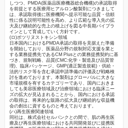
しつつ、PMDA(医薬品医療機器総合機構)の承認取得
を前提とする医療用ヒアルロン酸製剤につきまして
は、承認取得後に医療機関へ提示可能な品質・信頼
性に係る説明可能性を高め、より広範な導入先の拡
大及び継続的な売上の積上げを図る中長期パイプラ
インとして育成していく方針です。
(ロ)ボツリヌストキシン領域
日本国内におけるPMDA承認の取得を見据えた準備
を開始しており、医薬品分野の規制対応支援を業と
する業務提携先であるCM Plusとの業務提携契約に基
づき、規制戦略、品質(CMC:化学・製造及び品質管
理)、臨床パッケージ、GMP(適正製造規範)・供給・
法的リスク等を含む承認申請準備の評価及び戦略検
討を進めております。本製剤はグローバルに大きな
市場規模を有するカテゴリーであり、国内におきま
しても美容医療領域及び治療領域における臨床ニー
ズの拡大が見込まれることから、国内における承認
の取得は、将来的な販路の拡大及び継続的な収益機
会の創出に資するものと考えております。
(ハ)再生医療関連領域
同社は、株式会社セルバンクとの間で、肌の再生医
療及び再生医療領域における共同開発並びに提携医