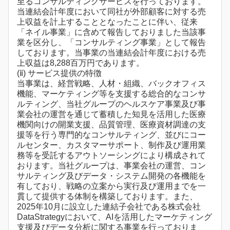
至るコンサルティングサービスを行っております。
当連結会計年度において同社が外部顧客に対する売
上収益を計上することとなったことに伴い、従来
「ネイル事業」に含めて報告しておりました当該事
業を区分し、「コンサルティング事業」として報告
しております。当事業の当連結会計年度における売
上収益は8,288百万円であります。
(ⅱ) サービス提供の特徴
当事業は、経営戦略、人材・組織、バックオフィス
機能、マーケティング等を支援する総合的なコンサ
ルティング、当社グループのヘルスケア事業及び事
業会社の運営を通じて蓄積した知見を活用した医療
機関向けの開業支援、品質管理、医療資材調達の支
援等を行う専門的なコンサルティング、並びにコー
ルセンター、カスタマーサポート、制作及び運用業
務等を受託するアウトソーシングにより構成されて
おります。当社グループは、事業会社の運営、コン
サルティング及びデータ・システム開発の各機能を
有しており、戦略の立案から実行及び運用までを一
貫して提供する体制を構築しております。また、
2025年10月に設立した連結子会社である株式会社
DataStrategyにおいて、AIを活用したマーケティング
支援及びデータ分析に関する事業を行っておりま