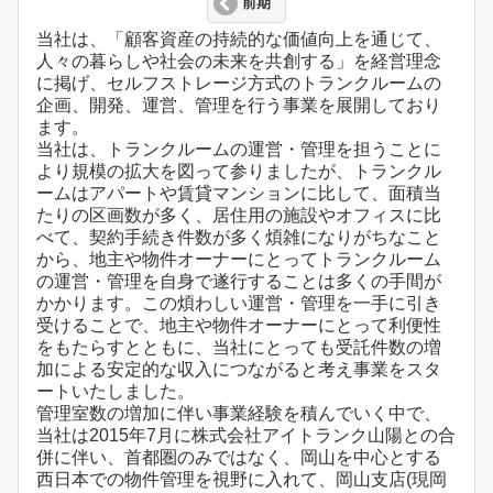
前期
当社は、「顧客資産の持続的な価値向上を通じて、
人々の暮らしや社会の未来を共創する」を経営理念
に掲げ、セルフストレージ方式のトランクルームの
企画、開発、運営、管理を行う事業を展開しており
ます。
当社は、トランクルームの運営・管理を担うことに
より規模の拡大を図って参りましたが、トランクル
ームはアパートや賃貸マンションに比して、面積当
たりの区画数が多く、居住用の施設やオフィスに比
べて、契約手続き件数が多く煩雑になりがちなこと
から、地主や物件オーナーにとってトランクルーム
の運営・管理を自身で遂行することは多くの手間が
かかります。この煩わしい運営・管理を一手に引き
受けることで、地主や物件オーナーにとって利便性
をもたらすとともに、当社にとっても受託件数の増
加による安定的な収入につながると考え事業をスタ
ートいたしました。
管理室数の増加に伴い事業経験を積んでいく中で、
当社は2015年7月に株式会社アイトランク山陽との合
併に伴い、首都圏のみではなく、岡山を中心とする
西日本での物件管理を視野に入れて、岡山支店(現岡