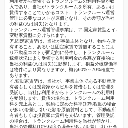
利用者から受領するトランクルームの利用料金が収
入であり、当社がトランクルームを所有、あるいは
賃借することでかかるコスト、トランクルーム運営
管理に必要なコストが原価となり、その差額が当社
の利益(又は損失)となります。
トランクルーム運営管理事業は、ア.固定家賃型とイ.
変動家賃型に分けられます。
ア.固定家賃型は、当社が事業主体となり、物件を所
有すること、あるいは固定家賃で賃借することによ
り不動産コストが固定的に発生し、トランクルーム
稼働状況により受領する利用料金の多寡が直接的に
当社の利益(又は損失)に影響します。損益分岐稼働率
は物件により異なりますが、概ね60%～70%程度で
あります。
イ.変動家賃型は、当社が、事業主体である不動産所
有者もしくは投資家からビルを賃借もしくは管理を
受託し、当社は利用者からトランクルームの利用料
を受領します。賃借の場合は、トランクルーム利用
料を売上高とし、契約に定めた料率(10%程度の場合
が多い)を差し引いた額を原価賃料として、不動産所
有者もしくは投資家に賃料を支払います。管理受託
の場合は、トランクルーム利用料を当社が預かり、
当社の管理料(10%程度の場合が多い)を差し引いた金