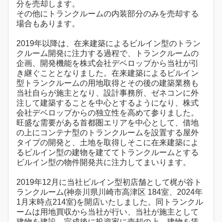
分を売却します。
その他にトランクルームの内装部分のみを売却する
場合もあります。
2019年以降は、在来建築によるビルイン型のトラン
クルーム開発に注力する過程で、トランクルームの
企画、開発機能を株式会社デベロップから当社が引
き継ぐこととなりました。在来建築によるビルイン
型トランクルームの用地取得とその後の建築業務も
当社自らが施主となり、設計事務所、ゼネコンに外
注して建築することを中心とするようになり、株式
会社デベロップからの独立性を高めて参りました。
旺盛な需要がある首都圏エリアを中心として、借地
の上にコンテナ型のトランクルームを設置する屋外
タイプの開発と、土地を取得しそこに在来建築によ
るビルイン型の建物を建ててトランクルームとする
ビルイン型の物件開発共に注力してまいります。
2019年12月に当社ビルイン型初店舗として梶が谷ト
ランクルーム(神奈川県川崎市高津区 184室、2024年
1月末時点214室)を開店いたしました。同トランクル
ームは用地買収から当社が行い、当社が施主として
建物を建設、完成後に投資家に売却の上、建物を賃