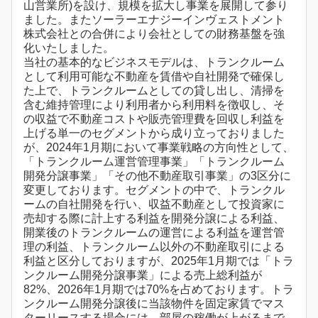
山営業所)を設け、規模を拡大し事業を展開して参り
ました。またソーラーエナジーインヴェストメント
株式会社との合併により会社としての財務基盤を強
化いたしました。
当社の基本的なビジネスモデルは、トランクルーム
として利用可能な不動産を賃借や自社開発で確保し
た上で、トランクルームとしての貸し出し、清掃を
含む維持管理により利用者から利用料を徴収し、そ
の収益で不動産コストや販売管理費を回収し利益を
上げる単一のセグメントから成り立っておりました
が、2024年1月期において事業戦略の方向性として、
「トランクルーム運営管理事業」「トランクルーム
開発分譲事業」「その他不動産取引事業」の3区分に
変更しております。セグメントの中で、トランクル
ームの自社開発を行い、収益不動産として投資家に
売却する際に計上する利益を開発分譲による利益、
開業後のトランクルームの運営による利益を運営管
理の利益、トランクルーム以外の不動産取引による
利益と区分しておりますが、2025年1月期では「トラ
ンクルーム開発分譲事業」による売上総利益が
82%、2026年1月期では70%を占めております。トラ
ンクルーム開発分譲後に当該物件を固定家賃でマス
ターリースする場合には、部屋の稼働が上がるまで