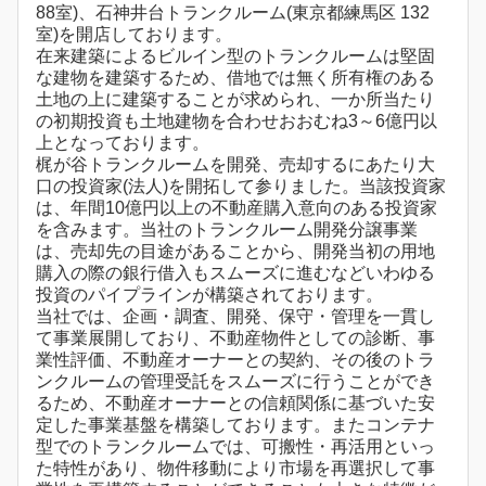
88室)、石神井台トランクルーム(東京都練馬区 132
室)を開店しております。
在来建築によるビルイン型のトランクルームは堅固
な建物を建築するため、借地では無く所有権のある
土地の上に建築することが求められ、一か所当たり
の初期投資も土地建物を合わせおおむね3～6億円以
上となっております。
梶が谷トランクルームを開発、売却するにあたり大
口の投資家(法人)を開拓して参りました。当該投資家
は、年間10億円以上の不動産購入意向のある投資家
を含みます。当社のトランクルーム開発分譲事業
は、売却先の目途があることから、開発当初の用地
購入の際の銀行借入もスムーズに進むなどいわゆる
投資のパイプラインが構築されております。
当社では、企画・調査、開発、保守・管理を一貫し
て事業展開しており、不動産物件としての診断、事
業性評価、不動産オーナーとの契約、その後のトラ
ンクルームの管理受託をスムーズに行うことができ
るため、不動産オーナーとの信頼関係に基づいた安
定した事業基盤を構築しております。またコンテナ
型でのトランクルームでは、可搬性・再活用といっ
た特性があり、物件移動により市場を再選択して事