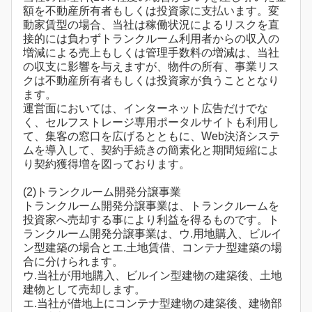
額を不動産所有者もしくは投資家に支払います。変
動家賃型の場合、当社は稼働状況によるリスクを直
接的には負わずトランクルーム利用者からの収入の
増減による売上もしくは管理手数料の増減は、当社
の収支に影響を与えますが、物件の所有、事業リス
クは不動産所有者もしくは投資家が負うこととなり
ます。
運営面においては、インターネット広告だけでな
く、セルフストレージ専用ポータルサイトも利用し
て、集客の窓口を広げるとともに、Web決済システ
ムを導入して、契約手続きの簡素化と期間短縮によ
り契約獲得増を図っております。
(2)トランクルーム開発分譲事業
トランクルーム開発分譲事業は、トランクルームを
投資家へ売却する事により利益を得るものです。ト
ランクルーム開発分譲事業は、ウ.用地購入、ビルイ
ン型建築の場合とエ.土地賃借、コンテナ型建築の場
合に分けられます。
ウ.当社が用地購入、ビルイン型建物の建築後、土地
建物として売却します。
エ.当社が借地上にコンテナ型建物の建築後、建物部