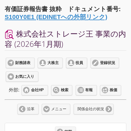
有価証券報告書 抜粋 ドキュメント番号:
S100Y0E1 (EDINETへの外部リンク)
株式会社ストレージ王 事業の内
容 (2026年1月期)
財務諸表
大株主
役員
登録状況
お気に入り
外部:
会社HP
検索
有報
株価
沿革
メニュー
関係会社の状況