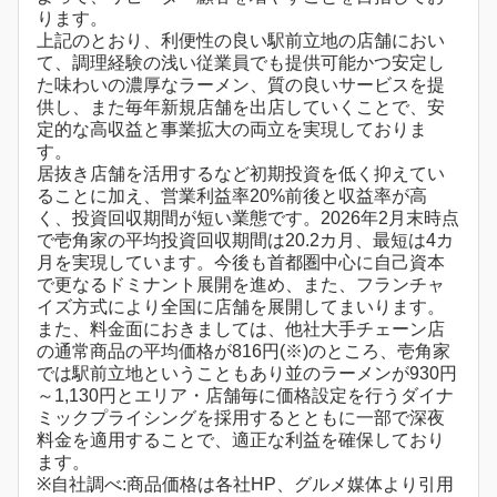
ります。
上記のとおり、利便性の良い駅前立地の店舗におい
て、調理経験の浅い従業員でも提供可能かつ安定し
た味わいの濃厚なラーメン、質の良いサービスを提
供し、また毎年新規店舗を出店していくことで、安
定的な高収益と事業拡大の両立を実現しておりま
す。
居抜き店舗を活用するなど初期投資を低く抑えてい
ることに加え、営業利益率20%前後と収益率が高
く、投資回収期間が短い業態です。2026年2月末時点
で壱角家の平均投資回収期間は20.2カ月、最短は4カ
月を実現しています。今後も首都圏中心に自己資本
で更なるドミナント展開を進め、また、フランチャ
イズ方式により全国に店舗を展開してまいります。
また、料金面におきましては、他社大手チェーン店
の通常商品の平均価格が816円(※)のところ、壱角家
では駅前立地ということもあり並のラーメンが930円
～1,130円とエリア・店舗毎に価格設定を行うダイナ
ミックプライシングを採用するとともに一部で深夜
料金を適用することで、適正な利益を確保しており
ます。
※自社調べ:商品価格は各社HP、グルメ媒体より引用