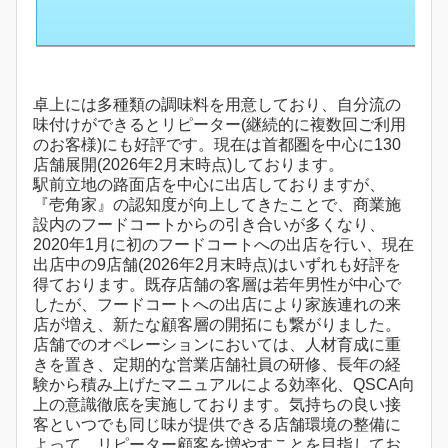
卓上には多種類の調味料を用意しており、自分流の
味付けができるとリピーター(継続的に複数回ご利用
のお客様)にも好評です。現在は首都圏を中心に130
店舗展開(2026年2月末時点)しております。
駅前立地の路面店を中心に出店しておりますが、
『壱角家』の認知度が向上してきたことで、商業施
設内のフードコートからの引き合いが多くなり、
2020年1月に初のフードコートへの出店を行い、現在
出店中の9店舗(2026年2月末時点)はいずれも好評を
得ております。既存店舗の客層は若年男性が中心で
したが、フードコートへの出店により家族連れの来
店が増え、新たな顧客層の開拓にも繋がりました。
店舗でのオペレーションにおいては、人材育成に重
きを置き、定期的な営業店舗社員の研修、長年の経
験から積み上げたマニュアルによる効率化、QSCA向
上の意識徹底を実施しております。気持ちの良い接
客といつでも同じ味が提供できる店舗環境の整備に
よって、リピーター顧客を増やすことを目指してお