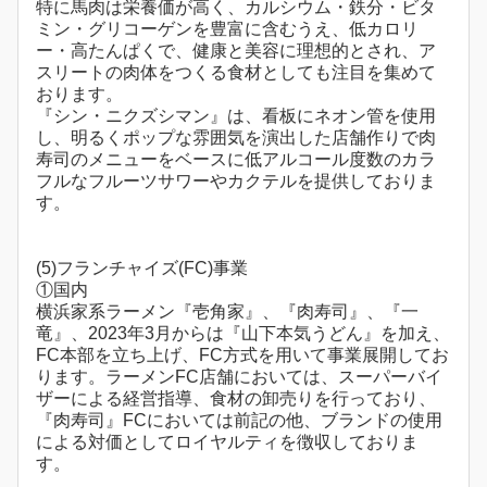
特に馬肉は栄養価が高く、カルシウム・鉄分・ビタ
ミン・グリコーゲンを豊富に含むうえ、低カロリ
ー・高たんぱくで、健康と美容に理想的とされ、ア
スリートの肉体をつくる食材としても注目を集めて
おります。
『シン・ニクズシマン』は、看板にネオン管を使用
し、明るくポップな雰囲気を演出した店舗作りで肉
寿司のメニューをベースに低アルコール度数のカラ
フルなフルーツサワーやカクテルを提供しておりま
す。
(5)フランチャイズ(FC)事業
①国内
横浜家系ラーメン『壱角家』、『肉寿司』、『一
竜』、2023年3月からは『山下本気うどん』を加え、
FC本部を立ち上げ、FC方式を用いて事業展開してお
ります。ラーメンFC店舗においては、スーパーバイ
ザーによる経営指導、食材の卸売りを行っており、
『肉寿司』FCにおいては前記の他、ブランドの使用
による対価としてロイヤルティを徴収しておりま
す。