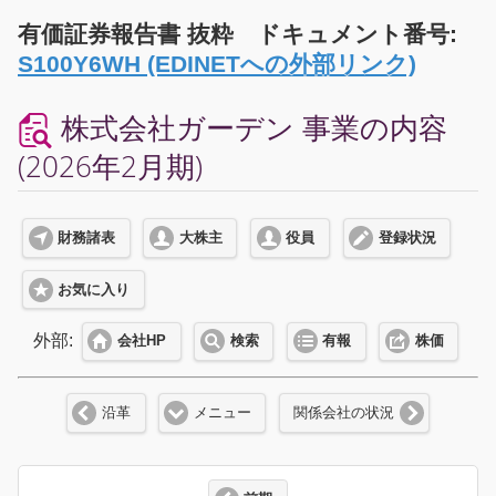
有価証券報告書 抜粋 ドキュメント番号:
S100Y6WH (EDINETへの外部リンク)
株式会社ガーデン 事業の内容
(2026年2月期)
財務諸表
大株主
役員
登録状況
お気に入り
外部:
会社HP
検索
有報
株価
沿革
メニュー
関係会社の状況