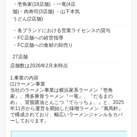
・壱角家(18店舗) ・一竜(4店
舗)・肉寿司(3店舗) ・山下本気
うどん(2店舗)
・各ブランドにおける営業ライセンスの貸与
・FC店舗への経営指導
・FC店舗への食材の卸売り
27店舗
店舗数は2026年2月末時点
1.事業の内容
(1)ラーメン事業
当社のラーメン事業は横浜家系ラーメン『壱角
家』、博多豚骨ラーメン『一竜』、『だるまの
め』、背脂醤油とんこつ『てらッちょ。』と、2025
年11月から運営を開始した味噌ラーメン『萬馬軒』
で構成されており、幅広いラーメンジャンルをカバ
ーしております。