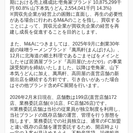
期における売上構成比:壱角家ブランド 10,875,299千
円 60.8% 山下本気うどん 2,554,041千円 14.3%)
※買収先企業が経営上の困難に直面し、再生の必要性
がある場合に行われるM&Aのことを指し、買収する
ことによって、買収元企業が買収先企業の経営を再
建し成長を促進することを目的とします。
また、M&Aにつきましては、2025年9月に創業30年
超の味噌ラーメンブランド『萬馬軒(まんばけん)』、
12月に北海道の郷土料理であるごまそばをメインと
したそば居酒屋ブランド『高田屋(たかだや)』の事業
譲受契約を締結いたしました。以降は壱角家、山下
本気うどんに加え、萬馬軒、高田屋の直営店舗の新
規出店を継続する方針です。引き合いがあった場合
はその他ブランド含めFC展開を行います。
2026年2月末日現在、店舗数は199店(直営店舗172
店、業務委託店舗(※)1店、FC店舗26店)です。
※業務委託店舗は当社の従業員が独立制度を利用し、
当社ブランドの既存店舗の運営、管理を行う形態を
指します。業務委託での社員独立は、通常のFC加盟
と違い既存の店舗を運営委託するため、開店時より
一定の入客が見込めるうえ、不動産賃貸、設備投資