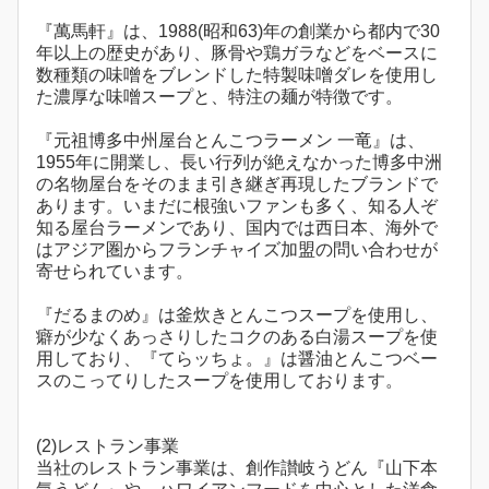
『萬馬軒』は、1988(昭和63)年の創業から都内で30
年以上の歴史があり、豚骨や鶏ガラなどをベースに
数種類の味噌をブレンドした特製味噌ダレを使用し
た濃厚な味噌スープと、特注の麺が特徴です。
『元祖博多中州屋台とんこつラーメン 一竜』は、
1955年に開業し、長い行列が絶えなかった博多中洲
の名物屋台をそのまま引き継ぎ再現したブランドで
あります。いまだに根強いファンも多く、知る人ぞ
知る屋台ラーメンであり、国内では西日本、海外で
はアジア圏からフランチャイズ加盟の問い合わせが
寄せられています。
『だるまのめ』は釜炊きとんこつスープを使用し、
癖が少なくあっさりしたコクのある白湯スープを使
用しており、『てらッちょ。』は醤油とんこつベー
スのこってりしたスープを使用しております。
(2)レストラン事業
当社のレストラン事業は、創作讃岐うどん『山下本