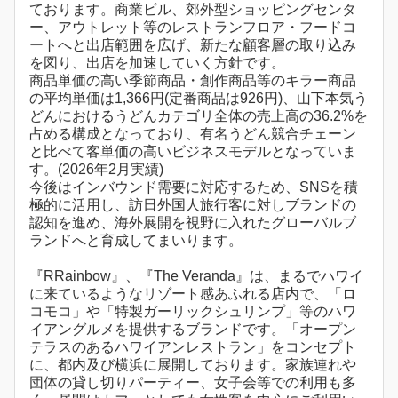
ております。商業ビル、郊外型ショッピングセンタ
ー、アウトレット等のレストランフロア・フードコ
ートへと出店範囲を広げ、新たな顧客層の取り込み
を図り、出店を加速していく方針です。
商品単価の高い季節商品・創作商品等のキラー商品
の平均単価は1,366円(定番商品は926円)、山下本気う
どんにおけるうどんカテゴリ全体の売上高の36.2%を
占める構成となっており、有名うどん競合チェーン
と比べて客単価の高いビジネスモデルとなっていま
す。(2026年2月実績)
今後はインバウンド需要に対応するため、SNSを積
極的に活用し、訪日外国人旅行客に対しブランドの
認知を進め、海外展開を視野に入れたグローバルブ
ランドへと育成してまいります。
『RRainbow』、『The Veranda』は、まるでハワイ
に来ているようなリゾート感あふれる店内で、「ロ
コモコ」や「特製ガーリックシュリンプ」等のハワ
イアングルメを提供するブランドです。「オープン
テラスのあるハワイアンレストラン」をコンセプト
に、都内及び横浜に展開しております。家族連れや
団体の貸し切りパーティー、女子会等での利用も多