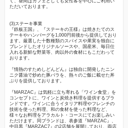
く、昼間はカフェとしても女性客を中心にご利用い
ただいております。
(3)ステーキ事業
『鉄板王国』、『ステーキの王様』は焼きたてのス
テーキやハンバーグを1,000円前後から提供しており
ます。厳選した十数種類のスパイスや果実を独自に
ブレンドしたオリジナルソースや、国産米、毎日仕
入れる新鮮な野菜等、肉以外の食材にもこだわって
おります。
『情熱のすためしどんどん』は独自に開発したニン
ニク醤油で炒めた豚バラを、熱々のご飯に載せた丼
ぶりを提供しております。
『MARZAC』は気軽に立ち寄れる「ワイン食堂」を
コンセプトに、ワインと炭焼き料理を提供するブラ
ンドです。ワインに合うイタリア料理やフレンチの
技術を使った料理、和の食材を使った料理など、
様々なお料理をアラカルト・コースにてお楽しみい
ただけます。同ブランドは、表参道『MARZAC』、
中目黒『MARZAC7』の2店舗を展開しており、両店