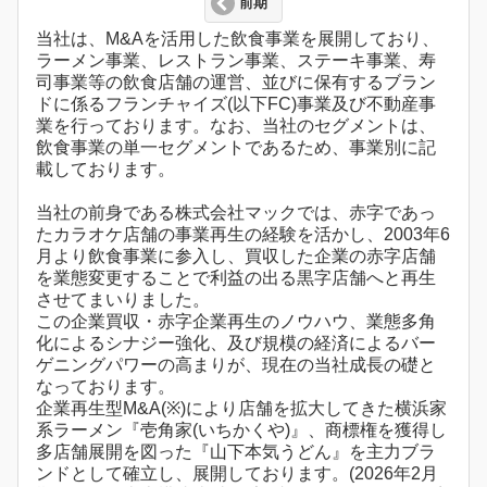
前期
当社は、M&Aを活用した飲食事業を展開しており、
ラーメン事業、レストラン事業、ステーキ事業、寿
司事業等の飲食店舗の運営、並びに保有するブラン
ドに係るフランチャイズ(以下FC)事業及び不動産事
業を行っております。なお、当社のセグメントは、
飲食事業の単一セグメントであるため、事業別に記
載しております。
当社の前身である株式会社マックでは、赤字であっ
たカラオケ店舗の事業再生の経験を活かし、2003年6
月より飲食事業に参入し、買収した企業の赤字店舗
を業態変更することで利益の出る黒字店舗へと再生
させてまいりました。
この企業買収・赤字企業再生のノウハウ、業態多角
化によるシナジー強化、及び規模の経済によるバー
ゲニングパワーの高まりが、現在の当社成長の礎と
なっております。
企業再生型M&A(※)により店舗を拡大してきた横浜家
系ラーメン『壱角家(いちかくや)』、商標権を獲得し
多店舗展開を図った『山下本気うどん』を主力ブラ
ンドとして確立し、展開しております。(2026年2月