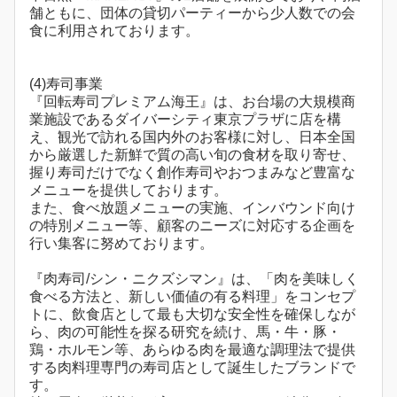
舗ともに、団体の貸切パーティーから少人数での会
食に利用されております。
(4)寿司事業
『回転寿司プレミアム海王』は、お台場の大規模商
業施設であるダイバーシティ東京プラザに店を構
え、観光で訪れる国内外のお客様に対し、日本全国
から厳選した新鮮で質の高い旬の食材を取り寄せ、
握り寿司だけでなく創作寿司やおつまみなど豊富な
メニューを提供しております。
また、食べ放題メニューの実施、インバウンド向け
の特別メニュー等、顧客のニーズに対応する企画を
行い集客に努めております。
『肉寿司/シン・ニクズシマン』は、「肉を美味しく
食べる方法と、新しい価値の有る料理」をコンセプ
トに、飲食店として最も大切な安全性を確保しなが
ら、肉の可能性を探る研究を続け、馬・牛・豚・
鶏・ホルモン等、あらゆる肉を最適な調理法で提供
する肉料理専門の寿司店として誕生したブランドで
す。