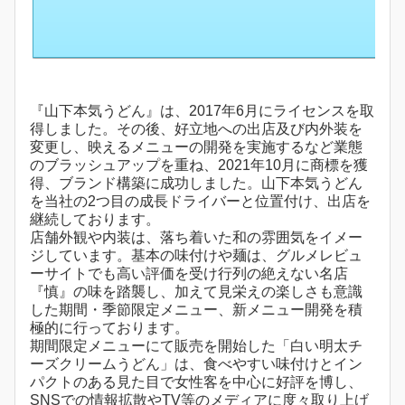
『山下本気うどん』は、2017年6月にライセンスを取
得しました。その後、好立地への出店及び内外装を
変更し、映えるメニューの開発を実施するなど業態
のブラッシュアップを重ね、2021年10月に商標を獲
得、ブランド構築に成功しました。山下本気うどん
を当社の2つ目の成長ドライバーと位置付け、出店を
継続しております。
店舗外観や内装は、落ち着いた和の雰囲気をイメー
ジしています。基本の味付けや麺は、グルメレビュ
ーサイトでも高い評価を受け行列の絶えない名店
『慎』の味を踏襲し、加えて見栄えの楽しさも意識
した期間・季節限定メニュー、新メニュー開発を積
極的に行っております。
期間限定メニューにて販売を開始した「白い明太チ
ーズクリームうどん」は、食べやすい味付けとイン
パクトのある見た目で女性客を中心に好評を博し、
SNSでの情報拡散やTV等のメディアに度々取り上げ