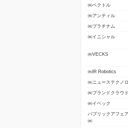
㈱ベクトル
㈱アンティル
㈱プラチナム
㈱イニシャル
㈱VECKS
㈱IR Robotics
㈱ニューステクノ
㈱ブランドクラウ
㈱イベック
パブリックアフェ
㈱