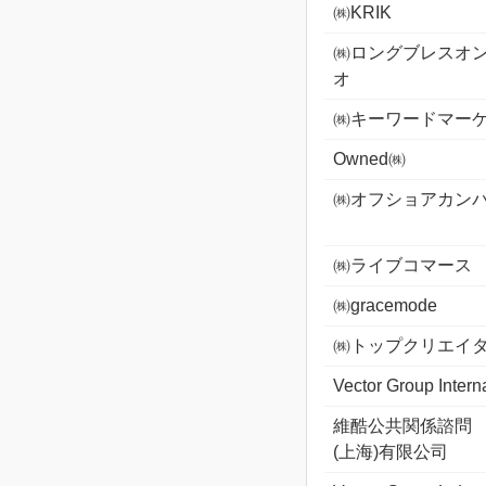
㈱KRIK
㈱ロングブレスオ
オ
㈱キーワードマー
Owned㈱
㈱オフショアカン
㈱ライブコマース
㈱gracemode
㈱トップクリエイ
Vector Group Intern
維酷公共関係諮問
(上海)有限公司