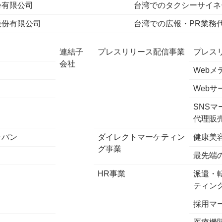
份有限公司
台湾でのタクシーサイネ
股份有限公司
台湾での広報・PR業務
連結子
プレスリリース配信事業
プレスリ
会社
Web
Web
SNS
代理販
ャパン
ダイレクトマーケティン
健康美
グ事業
最先端
HR事業
派遣・
ティン
採用マ