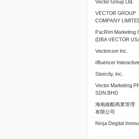
Vector Group Ltd.
VECTOR GROUP
COMPANY LIMITE
PacRim Marketing G
(DBA VECTOR US
Vectorcom Inc.
itfluencer Interactiv
Storicity, Inc.
Vector Marketing P
SDN.BHD
海南維酷商業管理
有限公司
Ninja Degital Innova