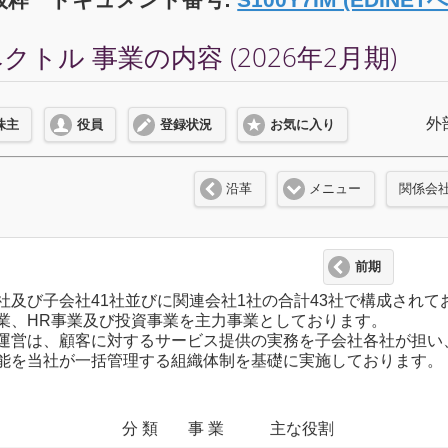
トル 事業の内容 (2026年2月期)
外
株主
役員
登録状況
お気に入り
沿革
メニュー
関係会
前期
社及び子会社41社並びに関連会社1社の合計43社で構成され
業、HR事業及び投資事業を主力事業としております。
運営は、顧客に対するサービス提供の実務を子会社各社が担い
能を当社が一括管理する組織体制を基礎に実施しております。
分 類
事 業
主な役割