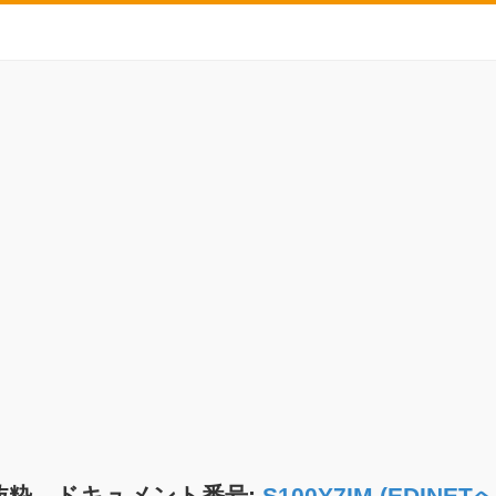
抜粋 ドキュメント番号:
S100Y7IM (EDIN