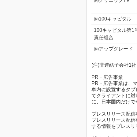
㈱クリニックTV
㈱100キャピタル
100キャピタル第
責任組合
㈱アップグレード
(注)非連結子会社
PR・広告事業
PR・広告事業は、
車内に設置するタブ
てクライアントに対
に、日本国内だけで
プレスリリース配信
プレスリリース配信事
する情報をプレスリ