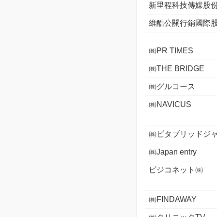
新里程科技傳媒股
維酷公關行銷國際
㈱PR TIMES
㈱THE BRIDGE
㈱グルコース
㈱NAVICUS
㈱ビタブリッドジ
㈱Japan entry
ビジコネット㈱
㈱FINDAWAY