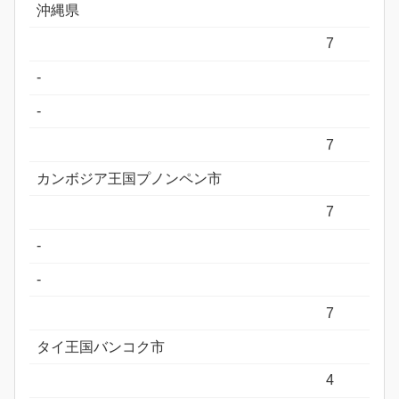
沖縄県
7
-
-
7
カンボジア王国プノンペン市
7
-
-
7
タイ王国バンコク市
4