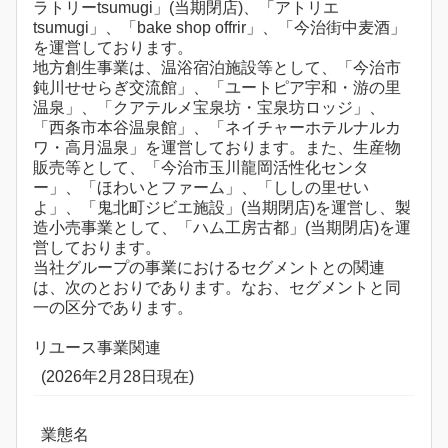
ラトリーtsumugi」(当期閉店)、「アトリエ
tsumugi」、「bake shop offrir」、「今治街中麦酒」
を運営しております。
地方創生事業は、温浴宿泊施設等として、「今治市
鈍川せせらぎ交流館」、「ユートピア宇和・游の里
温泉」、「クアテルメ宝泉坊・宝泉坊ロッジ」、
「西条市本谷温泉館」、「ネイチャーホテルナルカ
ワ・高月温泉」を運営しております。また、生産物
販売等として、「今治市玉川龍岡活性化センタ
ー」、「ほわいとファーム」、「ししの里せい
よ」、「鬼北町ジビエ施設」(当期閉店)を運営し、製
造小売事業として、「ハム工房古都」(当期閉店)を運
営しております。
当社グループの事業におけるセグメントとの関連
は、次のとおりであります。なお、セグメントと同
一の区分であります。
リユース事業関連
(2026年2月28日現在)
業態名