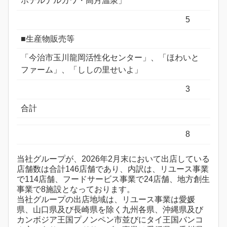
ホテルナルカワ・高月温泉」
5
■生産物販売等
「今治市玉川龍岡活性化センター」、「ほわいと
ファーム」、「ししの里せいよ」
3
合計
8
当社グループが、2026年2月末において出店している
店舗数は合計146店舗であり、内訳は、リユース事業
で114店舗、フードサービス事業で24店舗、地方創生
事業で8施設となっております。
当社グループの出店地域は、リユース事業は愛媛
県、山口県及び長崎県を除く九州各県、沖縄県及び
カンボジア王国プノンペン市並びにタイ王国バンコ