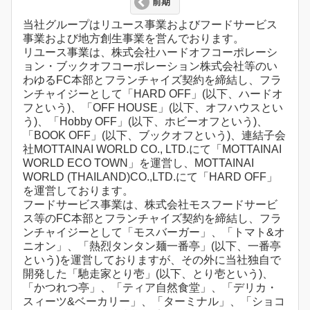
前期
当社グループはリユース事業およびフードサービス
事業および地方創生事業を営んでおります。
リユース事業は、株式会社ハードオフコーポレーシ
ョン・ブックオフコーポレーション株式会社等のい
わゆるFC本部とフランチャイズ契約を締結し、フラ
ンチャイジーとして「HARD OFF」(以下、ハードオ
フという)、「OFF HOUSE」(以下、オフハウスとい
う)、「Hobby OFF」(以下、ホビーオフという)、
「BOOK OFF」(以下、ブックオフという)、連結子会
社MOTTAINAI WORLD CO., LTD.にて「MOTTAINAI
WORLD ECO TOWN」を運営し、MOTTAINAI
WORLD (THAILAND)CO.,LTD.にて「HARD OFF」
を運営しております。
フードサービス事業は、株式会社モスフードサービ
ス等のFC本部とフランチャイズ契約を締結し、フラ
ンチャイジーとして「モスバーガー」、「トマト&オ
ニオン」、「熱烈タンタン麺一番亭」(以下、一番亭
という)を運営しておりますが、その外に当社独自で
開発した「馳走家とり壱」(以下、とり壱という)、
「かつれつ亭」、「ティア自然食堂」、「デリカ・
スィーツ&ベーカリー」、「ターミナル」、「ショコ