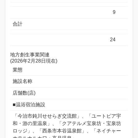
9
合計
24
地方創生事業関連
(2026年2月28日現在)
業態
施設名称
店舗数(店)
■温浴宿泊施設
「今治市鈍川せせらぎ交流館」、「ユートピア宇
和・游の里温泉」、「クアテルメ宝泉坊・宝泉坊
ロッジ」、「西条市本谷温泉館」、「ネイチャー