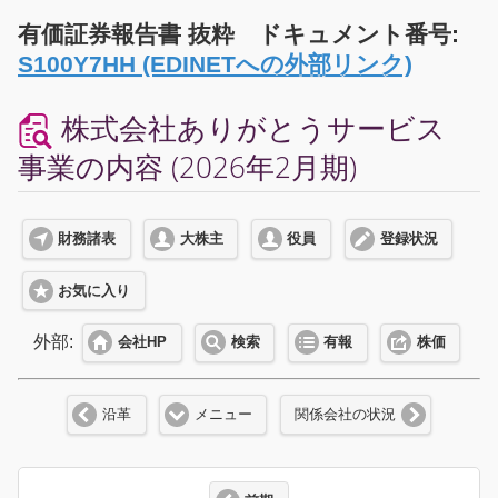
有価証券報告書 抜粋 ドキュメント番号:
S100Y7HH (EDINETへの外部リンク)
株式会社ありがとうサービス
事業の内容 (2026年2月期)
財務諸表
大株主
役員
登録状況
お気に入り
外部:
会社HP
検索
有報
株価
沿革
メニュー
関係会社の状況