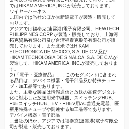
ではHIKAM AMERICA, INC.が販売しております。
ワイヤーハーネス
…国内では当社のほか㈱新潟電子が製造・販売して
おります。
アジアでは福泰克(連雲港)電子有限公司、HEWTECH
PHILIPPINES CORP.が製造・販売しており、上海河
拓克貿易有限公司及び台湾福泰克股份有限公司が販
売しております。また北米ではHIKAM
ELECTRONICA DE MEXICO, S.A. DE C.V.及び
HIKAM TECNOLOGIA DE SINALOA, S.A. DE C.V.が
製造して、HIKAM AMERICA, INC.が販売しておりま
す。
(2)「電子・医療部品」……このセグメントに含まれ
る品目は、デバイス機器・電子部品及び特殊チュー
ブ・加工品等であります。
また、主要な製品は情報通信と放送の高速デジタル
化に対応した放送用光中継器、スイッチングHUB、
PoEスイッチHUB、EⅤ・PHEV用AC普通充電器、医
療用特殊チューブや関連する加工品等であります。
デバイス機器・電子部品
…当社のほか、アジアでは福泰克(連雲港)電子有限公
司が製造・販売しております。