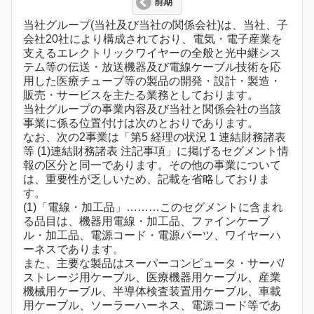
前期
当社グループ(当社及び当社の関係会社)は、当社、子
会社20社により構成されており、電気・電子産業を
支えるエレクトリックワイヤーの全般と光中継シス
テム等の伝送・放送機器及び電線ケーブル技術を応
用した医療チューブ等の製品の開発・設計・製造・
販売・サービスを主たる業務としております。
当社グループの事業内容及び当社と関係会社の当該
事業に係る位置付けは次のとおりであります。
なお、次の2事業は「第5 経理の状況 1 連結財務諸表
等 (1)連結財務諸表 注記事項」に掲げるセグメント情
報の区分と同一であります。その他の事業について
は、重要性が乏しいため、記載を省略しておりま
す。
(1)「電線・加工品」………このセグメントに含まれ
る品目は、機器用電線・加工品、ファインケーブ
ル・加工品、電源コード・電源パーツ、ワイヤーハ
ーネスであります。
また、主要な製品はスーパーコンピュータ・サーバ/
ストレージ用ケーブル、医療機器用ケーブル、産業
機械用ケーブル、半導体検査装置用ケーブル、車載
用ケーブル、ソーラーハーネス、電源コード等であ