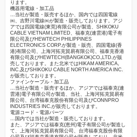
ります。
機器用電線・加工品
…当社が製造・販売するほか、国内では四国電線
㈱、吉野川電線㈱が製造・販売しております。アジ
アでは四国電線(東莞)有限公司が製造、SHIKOKU
CABLE VIETNAM LIMITED、福泰克(連雲港)電子有
限公司及びHEWTECH PHILIPPINES
ELECTRONICS CORP.が製造・販売、四国電線(香
港)有限公司、上海河拓克貿易有限公司、福泰克香港
有限公司及びHEWTECH(BANGKOK)CO.,LTD.が販
売しております。また北米ではHIKAM AMERICA,
INC.及びSHIKOKU CABLE NORTH AMERICA INC.
が販売しております。
ファインケーブル・加工品
…当社が製造・販売するほか、アジアでは福泰克(連
雲港)電子有限公司が製造、当社、上海河拓克貿易有
限公司、台湾福泰克股份有限公司及びCONNPRO
INDUSTRIES INC.が販売しております。
電源コード・電源パーツ
…国内では当社が製造・販売しております。
また、アジアでは福泰克(恵州)電子有限公司が製造し
て、上海河拓克貿易有限公司、台湾福泰克股份有限
公司及び福泰克香港有限公司が販売しており、北米