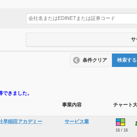
サ
条件クリア
検索する
取得できました。
事業内容
チャート
社早稲田アカデミー
サービス業
16 / 16