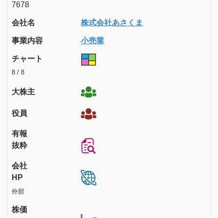
7678
会社名
株式会社あさくま
事業内容
小売業
チャート
8 / 8
大株主
役員
有報
抜粋
会社
HP
外部
株価