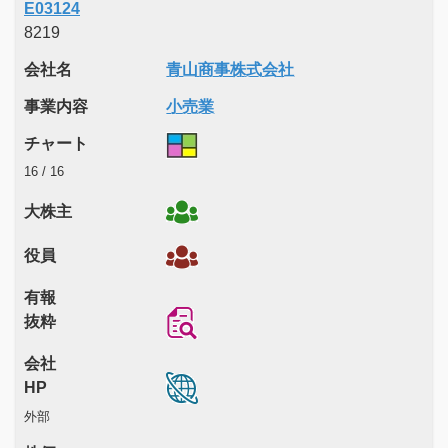
E03124
8219
会社名
青山商事株式会社
事業内容
小売業
チャート
16 / 16
大株主
役員
有報
抜粋
会社
HP
外部