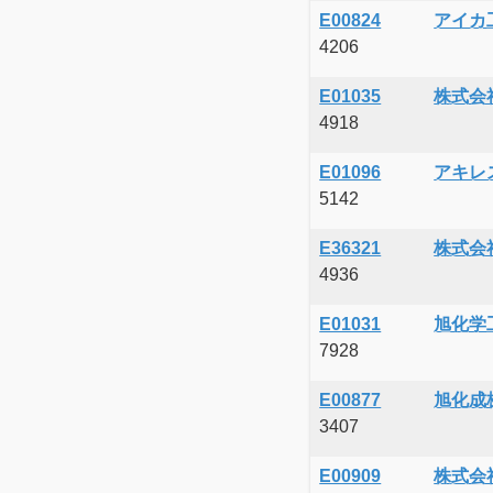
E00824
アイカ
4206
E01035
株式会
4918
E01096
アキレ
5142
E36321
株式会
4936
E01031
旭化学
7928
E00877
旭化成
3407
E00909
株式会