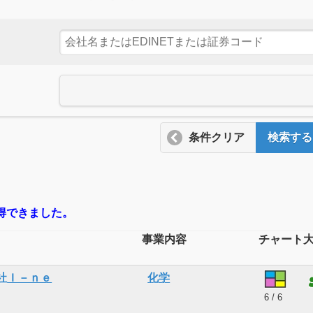
条件クリア
検索する
取得できました。
事業内容
チャート
社Ｉ－ｎｅ
化学
6 / 6