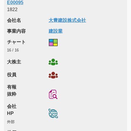
E00095
1822
会社名
大豊建設株式会社
事業内容
建設業
チャート
16 / 16
大株主
役員
有報
抜粋
会社
HP
外部