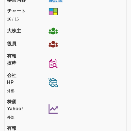
事業内容
建設業
チャート
16 / 16
大株主
役員
有報
抜粋
会社
HP
外部
株価
Yahoo!
外部
有報