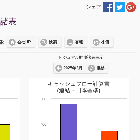
シェア:
務諸表
部:
会社HP
検索
有報
株価
ビジュアル財務諸表表示
2025年2月
推移
キャッシュフロー計算書
(連結・日本基準)
600
400