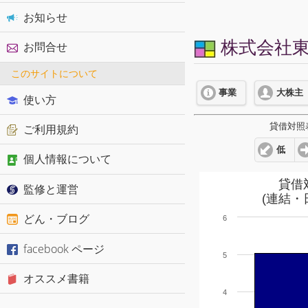
お知らせ
株式会社東京
お問合せ
このサイトについて
事業
大株主
使い方
貸借対照
ご利用規約
低
個人情報について
貸借
監修と運営
(連結・
どん・ブログ
6
facebook ページ
5
オススメ書籍
4