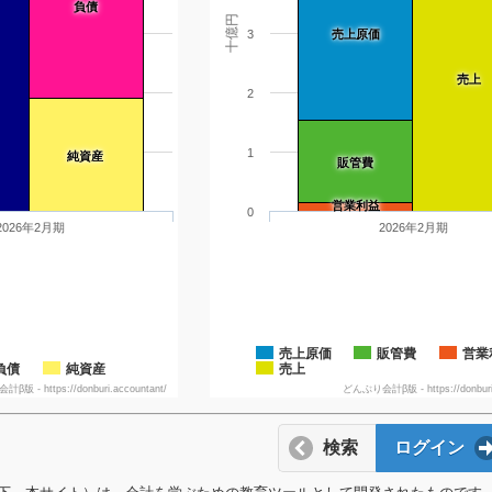
負債
十億円
3
売上原価
売上
2
1
純資産
販管費
営業利益
0
2026年2月期
2026年2月期
売上原価
販管費
営業
負債
純資産
売上
版 - https://donburi.accountant/
どんぶり会計β版 - https://donburi.
検索
ログイン