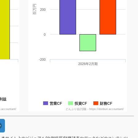
百万円
200
0
-200
2026年2月期
利益
営業CF
投資CF
財務CF
accountant/
どんぶり会計β版 - https://donburi.accountant/