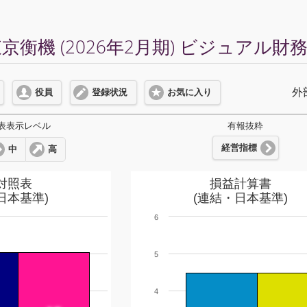
衡機 (2026年2月期) ビジュアル財
外
役員
登録状況
お気に入り
表表示レベル
有報抜粋
経営指標
中
高
対照表
損益計算書
日本基準)
(連結・日本基準)
6
5
4