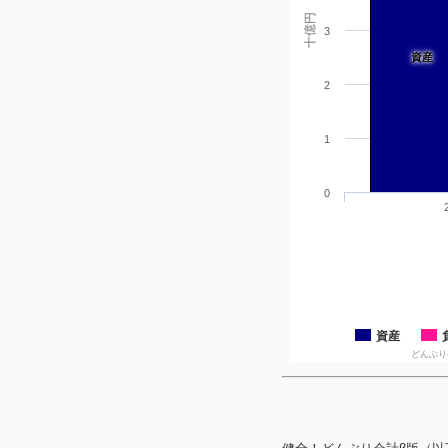
十億円
3
資産
2
1
0
資産
どんぶり会計β