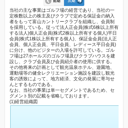
前期
次期
当社の主な事業はゴルフ場の経営であり、当社の一
定株数以上の株主及びクラブで定める保証金の納入
者をもって富山カントリークラブを組織し、会員制
を採用している。従って法人正会員(株式6株以上所有
する法人)個人正会員(株式2株以上所有する個人)平日
会員(株式1株以上所有する個人)、保証金会員(法人正
会員、個人正会員、平日会員、レディース平日会員)
に分け、他のビジターの入場を許可している。ゴル
フ場は27ホールズのゴルフ場及びクラブハウスを建
設し、クラブ会員及び会員紹介者の使用に供する。
その他将来の計画として観光温泉ホテル、遊園地、
運動場等の健全レクリエーション施設を建設し観光
客の誘致によって、地方経済、文化の発展に寄与せ
んとするものである。
なお、当社の事業は単一セグメントであるため、セ
グメント別の記載を省略しております。
(1)経営組織図