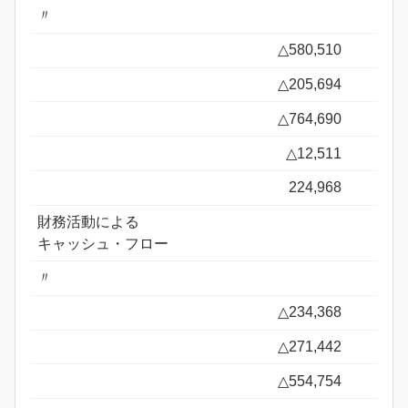
〃
△580,510
△205,694
△764,690
△12,511
224,968
財務活動による
キャッシュ・フロー
〃
△234,368
△271,442
△554,754