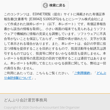
検索に戻る
このコンテンツは、EDINET閲覧（提出）サイトに掲載された有価証券
報告書(文書番号: [E30042] S100S2F5)をもとにシーフル株式会社によ
って作成された抜粋レポート（以下、本レポート）です。有価証券報告
書から該当の情報を取得し、小さい画面の端末でも見られるようソフト
ウェアで機械的に情報の見栄えを調整しています。ソフトウェアに不具
合等がないことを保証しておらず、一部図や表が崩れたり、文字が欠落
して表示される場合があります。また、本レポートは、会計の学習に役
立つ情報を提供することを目的とするもので、投資活動等を勧誘又は誘
引するものではなく、投資等に関するいかなる助言も提供しません。本
レポートを投資等の意思決定の目的で使用することは適切ではありませ
ん。本レポートを利用して生じたいかなる損害に関しても、弊社は一切
の責任を負いません。
ご利用にあたっては、こちらもご覧ください。「
ご利用規約
」「
どんぶ
り会計β版について
」。
どんぶり会計運営事務局
Copyright © 2026 Donburi Accountant Site Organizer