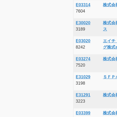
E03314
株式会
7604
E30020
株式会
3189
ス
E03020
エイチ
8242
グ株式
E03274
株式会
7520
E31029
ＳＦＰ
3198
E31291
株式会
3223
E03399
株式会