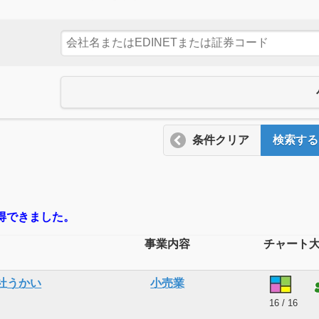
条件クリア
検索する
取得できました。
事業内容
チャート
社うかい
小売業
16 / 16