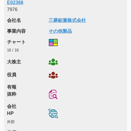
E02366
7976
会社名
三菱鉛筆株式会社
事業内容
その他製品
チャート
16 / 16
大株主
役員
有報
抜粋
会社
HP
外部