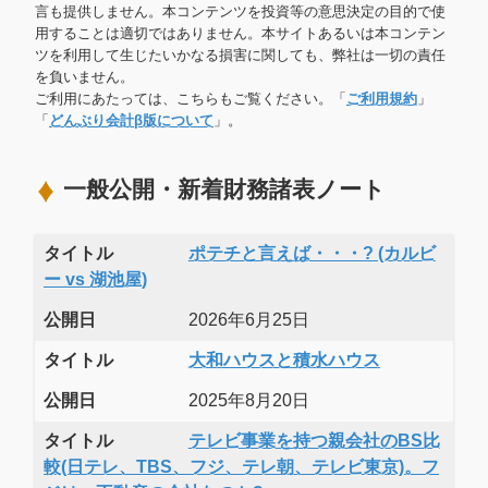
言も提供しません。本コンテンツを投資等の意思決定の目的で使
用することは適切ではありません。本サイトあるいは本コンテン
ツを利用して生じたいかなる損害に関しても、弊社は一切の責任
を負いません。
ご利用にあたっては、こちらもご覧ください。「
ご利用規約
」
「
どんぶり会計β版について
」。
一般公開・新着財務諸表ノート
タイトル
ポテチと言えば・・・? (カルビ
ー vs 湖池屋)
公開日
2026年6月25日
タイトル
大和ハウスと積水ハウス
公開日
2025年8月20日
タイトル
テレビ事業を持つ親会社のBS比
較(日テレ、TBS、フジ、テレ朝、テレビ東京)。フ