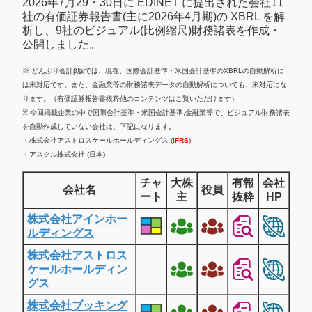
2026年7月29・30日に EDINET に提出された会社11
社の有価証券報告書(主に2026年4月期)の XBRL を解
析し、9社のビジュアル(比例縮尺)財務諸表を作成・
公開しました。
※ どんぶり会計β版では、現在、国際会計基準・米国会計基準のXBRLの自動解析に
は未対応です。また、金融業等の財務諸表データの自動解析についても、未対応にな
ります。（有価証券報告書抜粋他のコンテンツはご覧いただけます）
※ 今回掲載企業の中で国際会計基準・米国会計基準,金融業等で、ビジュアル財務諸表
を自動作成していない会社は、下記になります。
・株式会社アストロスケールホールディングス (
IFRS
)
・アスクル株式会社 (日本)
チャ
大株
有報
会社
会社名
役員
ート
主
抜粋
HP
株式会社アインホー
ルディングス
株式会社アストロス
ケールホールディン
グス
株式会社ブッキング