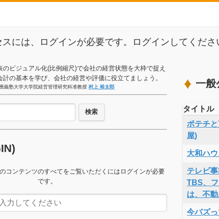
セスには、ログインが必要です。ログインしてくださ
表のビジュアル化(比例縮尺)で会社の経営状態を大枠で捉え
会計の基本を学び、会社の経営や評価に役立てましょう。
一般
應義塾大学大学院経営管理研究科准教授
村上 裕太郎
タイトル
検索
ポテチと言
屋)
GIN)
大和ハウ
テレビ事
のコンテンツのすべてをご覧いただくにはログインが必要
です。
TBS、
は、不動
今バズっ