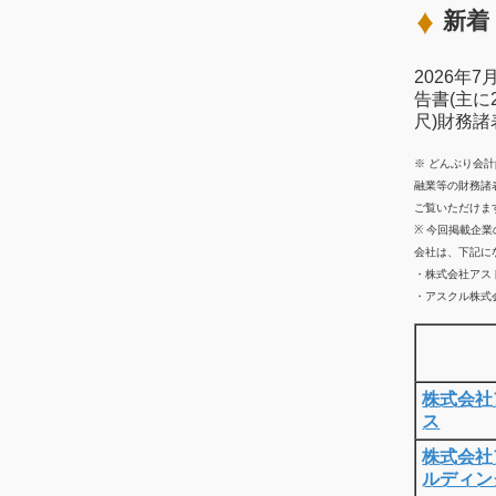
新着 
2026年
告書(主に
尺)財務
※ どんぶり会
融業等の財務諸
ご覧いただけま
※ 今回掲載企
会社は、下記に
・株式会社アス
・アスクル株式会
株式会社
ス
株式会社
ルディン