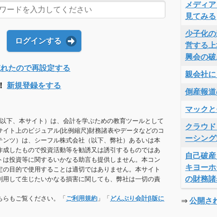
メディア
見てみる
少子化の
ログインする
営する上
興会の破
Dを忘れたので再設定する
親会社に
！
新規登録をする
倒産報道
マックと
（以下、本サイト）は、会計を学ぶための教育ツールとして
クラウド
サイト上のビジュアル(比例縮尺)財務諸表やデータなどのコ
ーシング
テンツ）は、シーフル株式会社（以下、弊社）あるいは本
作成したもので投資活動等を勧誘又は誘引するものではあ
自己破産
トは投資等に関するいかなる助言も提供しません。本コン
キヨーホ
定の目的で使用することは適切ではありません。本サイト
の財務諸
利用して生じたいかなる損害に関しても、弊社は一切の責
ちらもご覧ください。「
ご利用規約
」「
どんぶり会計β版に
⇒
公開さ