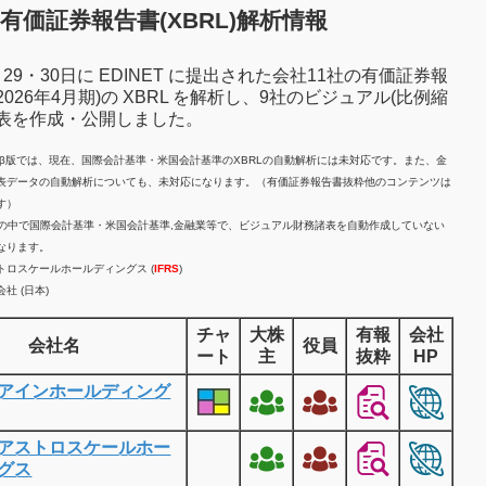
有価証券報告書(XBRL)解析情報
7月29・30日に EDINET に提出された会社11社の有価証券報
2026年4月期)の XBRL を解析し、9社のビジュアル(比例縮
諸表を作成・公開しました。
計β版では、現在、国際会計基準・米国会計基準のXBRLの自動解析には未対応です。また、金
表データの自動解析についても、未対応になります。（有価証券報告書抜粋他のコンテンツは
す）
業の中で国際会計基準・米国会計基準,金融業等で、ビジュアル財務諸表を自動作成していない
なります。
トロスケールホールディングス (
IFRS
)
社 (日本)
チャ
大株
有報
会社
会社名
役員
ート
主
抜粋
HP
アインホールディング
アストロスケールホー
グス