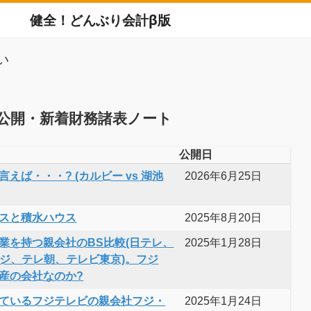
健全！どんぶり会計β版
い
公開・新着財務諸表ノート
公開日
えば・・・? (カルビー vs 湖池
2026年6月25日
スと積水ハウス
2025年8月20日
業を持つ親会社のBS比較(日テレ、
2025年1月28日
フジ、テレ朝、テレビ東京)。フジ
産の会社なのか?
ているフジテレビの親会社フジ・
2025年1月24日