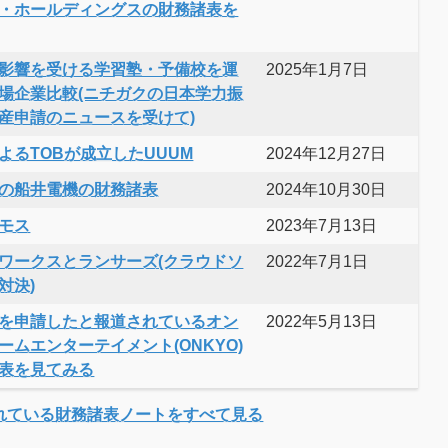
・ホールディングスの財務諸表を
影響を受ける学習塾・予備校を運
2025年1月7日
場企業比較(ニチガクの日本学力振
産申請のニュースを受けて)
よるTOBが成立したUUUM
2024年12月27日
の船井電機の財務諸表
2024年10月30日
モス
2023年7月13日
ワークスとランサーズ(クラウドソ
2022年7月1日
対決)
を申請したと報道されているオン
2022年5月13日
ームエンターテイメント(ONKYO)
表を見てみる
れている財務諸表ノートをすべて見る