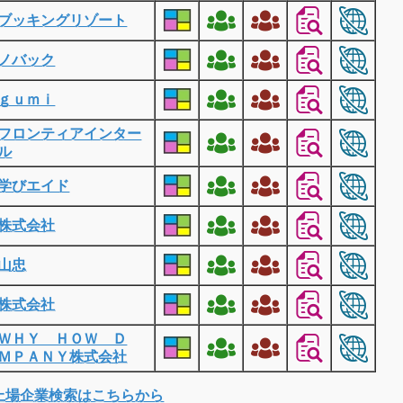
ブッキングリゾート
ノバック
ｇｕｍｉ
フロンティアインター
ル
学びエイド
株式会社
山忠
株式会社
ＷＨＹ ＨＯＷ Ｄ
ＭＰＡＮＹ株式会社
上場企業検索はこちらから