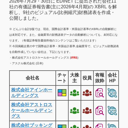
2026年7月29・30日に EDINET に提出された会社11
社の有価証券報告書(主に2026年4月期)の XBRL を解
析し、9社のビジュアル(比例縮尺)財務諸表を作成・
公開しました。
※ どんぶり会計β版では、現在、国際会計基準・米国会計基準のXBRLの自動解析に
は未対応です。また、金融業等の財務諸表データの自動解析についても、未対応にな
ります。（有価証券報告書抜粋他のコンテンツはご覧いただけます）
※ 今回掲載企業の中で国際会計基準・米国会計基準,金融業等で、ビジュアル財務諸表
を自動作成していない会社は、下記になります。
・株式会社アストロスケールホールディングス (
IFRS
)
・アスクル株式会社 (日本)
チャ
大株
有報
会社
会社名
役員
ート
主
抜粋
HP
株式会社アインホー
ルディングス
株式会社アストロス
ケールホールディン
グス
株式会社ブッキング