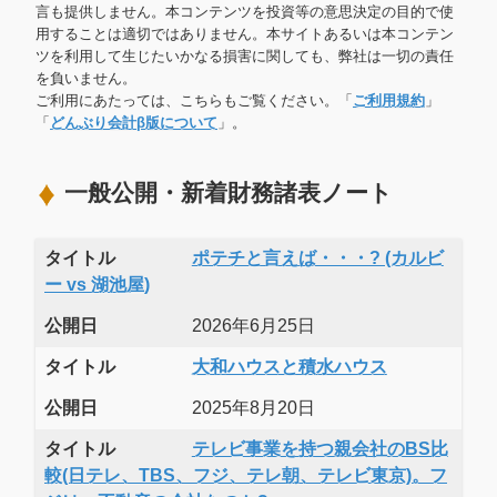
言も提供しません。本コンテンツを投資等の意思決定の目的で使
用することは適切ではありません。本サイトあるいは本コンテン
ツを利用して生じたいかなる損害に関しても、弊社は一切の責任
を負いません。
ご利用にあたっては、こちらもご覧ください。「
ご利用規約
」
「
どんぶり会計β版について
」。
一般公開・新着財務諸表ノート
タイトル
ポテチと言えば・・・? (カルビ
ー vs 湖池屋)
公開日
2026年6月25日
タイトル
大和ハウスと積水ハウス
公開日
2025年8月20日
タイトル
テレビ事業を持つ親会社のBS比
較(日テレ、TBS、フジ、テレ朝、テレビ東京)。フ