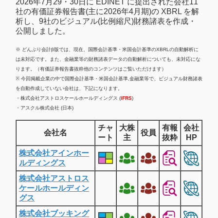
2026年7月29・30日に EDINET に提出された会社11
社の有価証券報告書(主に2026年4月期)の XBRL を解
析し、9社のビジュアル(比例縮尺)財務諸表を作成・
公開しました。
※ どんぶり会計β版では、現在、国際会計基準・米国会計基準のXBRLの自動解析に
は未対応です。また、金融業等の財務諸表データの自動解析についても、未対応にな
ります。（有価証券報告書抜粋他のコンテンツはご覧いただけます）
※ 今回掲載企業の中で国際会計基準・米国会計基準,金融業等で、ビジュアル財務諸表
を自動作成していない会社は、下記になります。
・株式会社アストロスケールホールディングス (
IFRS
)
・アスクル株式会社 (日本)
チャ
大株
有報
会社
会社名
役員
ート
主
抜粋
HP
株式会社アインホー
ルディングス
株式会社アストロス
ケールホールディン
グス
株式会社ブッキング