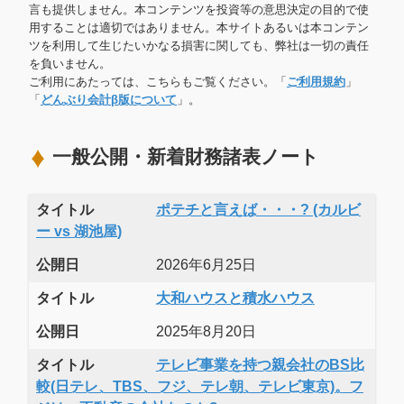
言も提供しません。本コンテンツを投資等の意思決定の目的で使
用することは適切ではありません。本サイトあるいは本コンテン
ツを利用して生じたいかなる損害に関しても、弊社は一切の責任
を負いません。
ご利用にあたっては、こちらもご覧ください。「
ご利用規約
」
「
どんぶり会計β版について
」。
一般公開・新着財務諸表ノート
タイトル
ポテチと言えば・・・? (カルビ
ー vs 湖池屋)
公開日
2026年6月25日
タイトル
大和ハウスと積水ハウス
公開日
2025年8月20日
タイトル
テレビ事業を持つ親会社のBS比
較(日テレ、TBS、フジ、テレ朝、テレビ東京)。フ