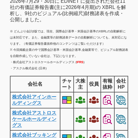
2026年7月29・30日に EDINET に提出された会社11
社の有価証券報告書(主に2026年4月期)の XBRL を解
析し、9社のビジュアル(比例縮尺)財務諸表を作成・
公開しました。
※ どんぶり会計β版では、現在、国際会計基準・米国会計基準のXBRLの自動解析に
は未対応です。また、金融業等の財務諸表データの自動解析についても、未対応にな
ります。（有価証券報告書抜粋他のコンテンツはご覧いただけます）
※ 今回掲載企業の中で国際会計基準・米国会計基準,金融業等で、ビジュアル財務諸表
を自動作成していない会社は、下記になります。
・株式会社アストロスケールホールディングス (
IFRS
)
・アスクル株式会社 (日本)
チャ
大株
有報
会社
会社名
役員
ート
主
抜粋
HP
株式会社アインホー
ルディングス
株式会社アストロス
ケールホールディン
グス
株式会社ブッキング