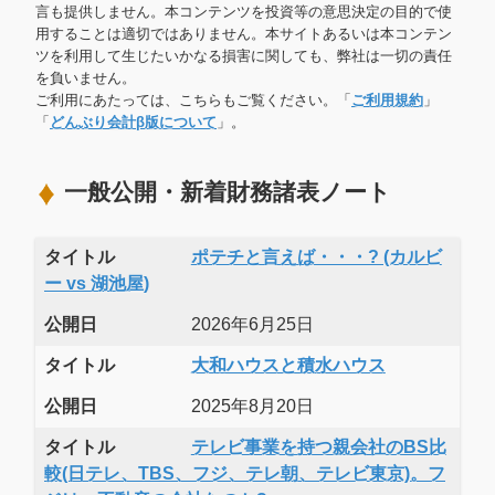
言も提供しません。本コンテンツを投資等の意思決定の目的で使
用することは適切ではありません。本サイトあるいは本コンテン
ツを利用して生じたいかなる損害に関しても、弊社は一切の責任
を負いません。
ご利用にあたっては、こちらもご覧ください。「
ご利用規約
」
「
どんぶり会計β版について
」。
一般公開・新着財務諸表ノート
タイトル
ポテチと言えば・・・? (カルビ
ー vs 湖池屋)
公開日
2026年6月25日
タイトル
大和ハウスと積水ハウス
公開日
2025年8月20日
タイトル
テレビ事業を持つ親会社のBS比
較(日テレ、TBS、フジ、テレ朝、テレビ東京)。フ