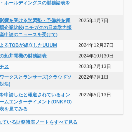
・ホールディングスの財務諸表を
影響を受ける学習塾・予備校を運
2025年1月7日
場企業比較(ニチガクの日本学力振
産申請のニュースを受けて)
よるTOBが成立したUUUM
2024年12月27日
の船井電機の財務諸表
2024年10月30日
モス
2023年7月13日
ワークスとランサーズ(クラウドソ
2022年7月1日
対決)
を申請したと報道されているオン
2022年5月13日
ームエンターテイメント(ONKYO)
表を見てみる
れている財務諸表ノートをすべて見る