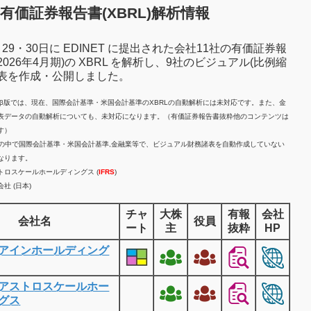
有価証券報告書(XBRL)解析情報
7月29・30日に EDINET に提出された会社11社の有価証券報
2026年4月期)の XBRL を解析し、9社のビジュアル(比例縮
諸表を作成・公開しました。
計β版では、現在、国際会計基準・米国会計基準のXBRLの自動解析には未対応です。また、金
表データの自動解析についても、未対応になります。（有価証券報告書抜粋他のコンテンツは
す）
業の中で国際会計基準・米国会計基準,金融業等で、ビジュアル財務諸表を自動作成していない
なります。
トロスケールホールディングス (
IFRS
)
社 (日本)
チャ
大株
有報
会社
会社名
役員
ート
主
抜粋
HP
アインホールディング
アストロスケールホー
グス