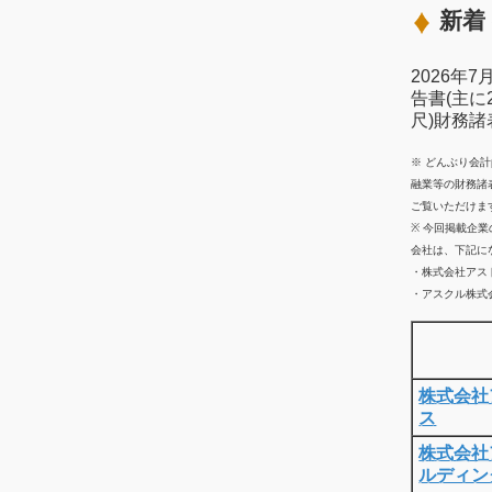
新着 
2026年
告書(主に
尺)財務
※ どんぶり会
融業等の財務諸
ご覧いただけま
※ 今回掲載企
会社は、下記に
・株式会社アス
・アスクル株式会
株式会社
ス
株式会社
ルディン