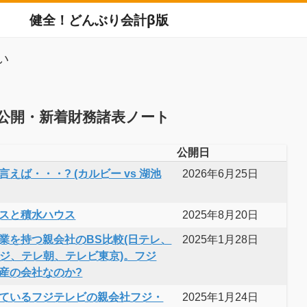
健全！どんぶり会計β版
い
公開・新着財務諸表ノート
公開日
えば・・・? (カルビー vs 湖池
2026年6月25日
スと積水ハウス
2025年8月20日
業を持つ親会社のBS比較(日テレ、
2025年1月28日
フジ、テレ朝、テレビ東京)。フジ
産の会社なのか?
ているフジテレビの親会社フジ・
2025年1月24日