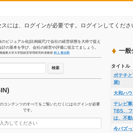
セスには、ログインが必要です。ログインしてくださ
表のビジュアル化(比例縮尺)で会社の経営状態を大枠で捉え
会計の基本を学び、会社の経営や評価に役立てましょう。
一般
應義塾大学大学院経営管理研究科准教授
村上 裕太郎
タイトル
検索
ポテチと言
屋)
GIN)
大和ハウ
テレビ事
のコンテンツのすべてをご覧いただくにはログインが必要
です。
TBS、
は、不動
今バズっ