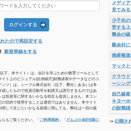
メディア
見てみる
少子化の
ログインする
営する上
興会の破
Dを忘れたので再設定する
親会社に
！
新規登録をする
倒産報道
マックと
（以下、本サイト）は、会計を学ぶための教育ツールとして
クラウド
サイト上のビジュアル(比例縮尺)財務諸表やデータなどのコ
ーシング
テンツ）は、シーフル株式会社（以下、弊社）あるいは本
作成したもので投資活動等を勧誘又は誘引するものではあ
自己破産
トは投資等に関するいかなる助言も提供しません。本コン
キヨーホ
定の目的で使用することは適切ではありません。本サイト
の財務諸
利用して生じたいかなる損害に関しても、弊社は一切の責
ちらもご覧ください。「
ご利用規約
」「
どんぶり会計β版に
⇒
公開さ