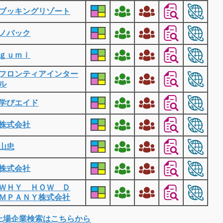
ブッキングリゾート
ノバック
ｇｕｍｉ
フロンティアインター
ル
学びエイド
株式会社
山忠
株式会社
ＷＨＹ ＨＯＷ Ｄ
ＭＰＡＮＹ株式会社
上場企業検索はこちらから