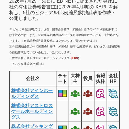
2026年7月29・30日に EDINET に提出された会社11
社の有価証券報告書(主に2026年4月期)の XBRL を解
析し、9社のビジュアル(比例縮尺)財務諸表を作成・
公開しました。
※ どんぶり会計β版では、現在、国際会計基準・米国会計基準のXBRLの自動解析に
は未対応です。また、金融業等の財務諸表データの自動解析についても、未対応にな
ります。（有価証券報告書抜粋他のコンテンツはご覧いただけます）
※ 今回掲載企業の中で国際会計基準・米国会計基準,金融業等で、ビジュアル財務諸表
を自動作成していない会社は、下記になります。
・株式会社アストロスケールホールディングス (
IFRS
)
・アスクル株式会社 (日本)
チャ
大株
有報
会社
会社名
役員
ート
主
抜粋
HP
株式会社アインホー
ルディングス
株式会社アストロス
ケールホールディン
グス
株式会社ブッキング