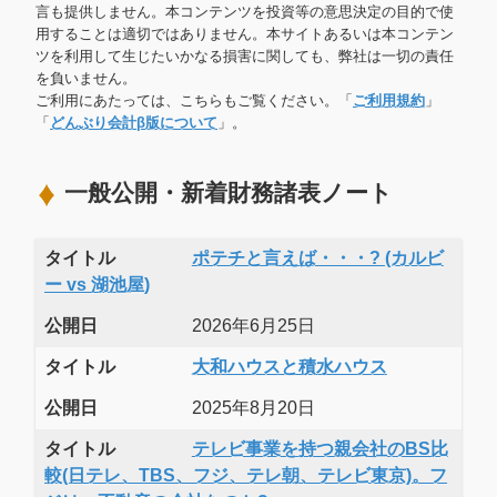
言も提供しません。本コンテンツを投資等の意思決定の目的で使
用することは適切ではありません。本サイトあるいは本コンテン
ツを利用して生じたいかなる損害に関しても、弊社は一切の責任
を負いません。
ご利用にあたっては、こちらもご覧ください。「
ご利用規約
」
「
どんぶり会計β版について
」。
一般公開・新着財務諸表ノート
タイトル
ポテチと言えば・・・? (カルビ
ー vs 湖池屋)
公開日
2026年6月25日
タイトル
大和ハウスと積水ハウス
公開日
2025年8月20日
タイトル
テレビ事業を持つ親会社のBS比
較(日テレ、TBS、フジ、テレ朝、テレビ東京)。フ