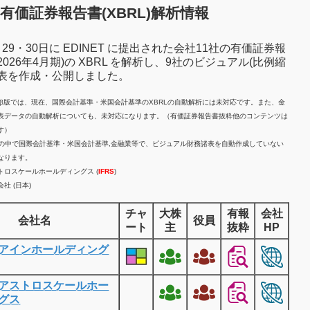
有価証券報告書(XBRL)解析情報
7月29・30日に EDINET に提出された会社11社の有価証券報
2026年4月期)の XBRL を解析し、9社のビジュアル(比例縮
諸表を作成・公開しました。
計β版では、現在、国際会計基準・米国会計基準のXBRLの自動解析には未対応です。また、金
表データの自動解析についても、未対応になります。（有価証券報告書抜粋他のコンテンツは
す）
業の中で国際会計基準・米国会計基準,金融業等で、ビジュアル財務諸表を自動作成していない
なります。
トロスケールホールディングス (
IFRS
)
社 (日本)
チャ
大株
有報
会社
会社名
役員
ート
主
抜粋
HP
アインホールディング
アストロスケールホー
グス