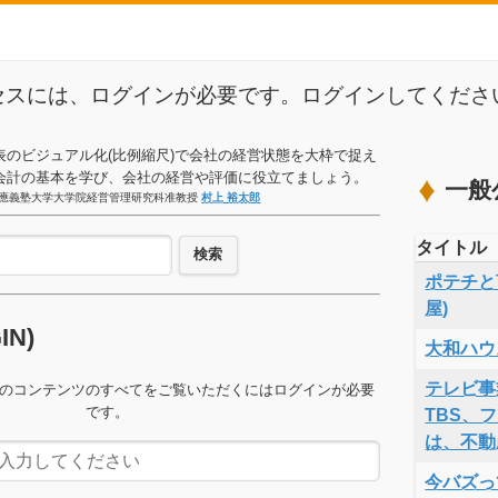
セスには、ログインが必要です。ログインしてくださ
表のビジュアル化(比例縮尺)で会社の経営状態を大枠で捉え
会計の基本を学び、会社の経営や評価に役立てましょう。
一般
應義塾大学大学院経営管理研究科准教授
村上 裕太郎
タイトル
検索
ポテチと言
屋)
GIN)
大和ハウ
テレビ事
のコンテンツのすべてをご覧いただくにはログインが必要
です。
TBS、
は、不動
今バズっ