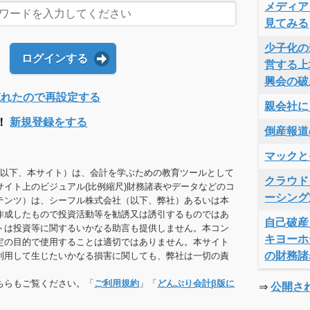
メディア
見てみる
少子化の
ログインする
営する上
興会の破
Dを忘れたので再設定する
親会社に
！
新規登録をする
倒産報道
マックと
（以下、本サイト）は、会計を学ぶための教育ツールとして
クラウド
サイト上のビジュアル(比例縮尺)財務諸表やデータなどのコ
ーシング
テンツ）は、シーフル株式会社（以下、弊社）あるいは本
作成したもので投資活動等を勧誘又は誘引するものではあ
自己破産
トは投資等に関するいかなる助言も提供しません。本コン
キヨーホ
定の目的で使用することは適切ではありません。本サイト
の財務諸
利用して生じたいかなる損害に関しても、弊社は一切の責
ちらもご覧ください。「
ご利用規約
」「
どんぶり会計β版に
⇒
公開さ