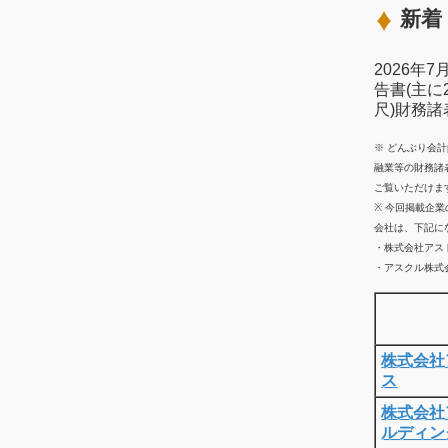
新着 
2026年
告書(主に
尺)財務
※ どんぶり会
融業等の財務諸
ご覧いただけま
※ 今回掲載企
会社は、下記に
・株式会社アス
・アスクル株式会
株式会社
ス
株式会社
ルディン