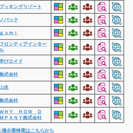
ブッキングリゾート
ノバック
ｇｕｍｉ
フロンティアインター
ル
学びエイド
株式会社
山忠
株式会社
ＷＨＹ ＨＯＷ Ｄ
ＭＰＡＮＹ株式会社
上場企業検索はこちらから