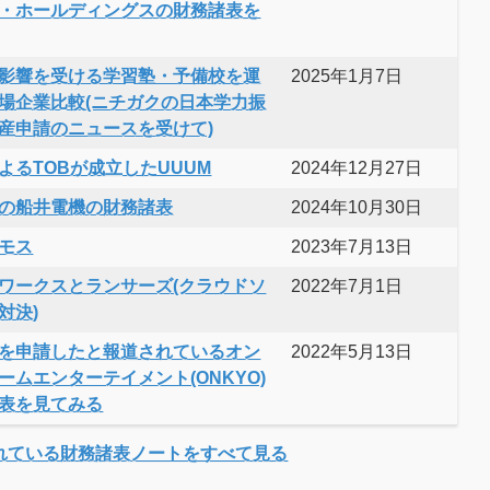
・ホールディングスの財務諸表を
影響を受ける学習塾・予備校を運
2025年1月7日
場企業比較(ニチガクの日本学力振
産申請のニュースを受けて)
よるTOBが成立したUUUM
2024年12月27日
の船井電機の財務諸表
2024年10月30日
モス
2023年7月13日
ワークスとランサーズ(クラウドソ
2022年7月1日
対決)
を申請したと報道されているオン
2022年5月13日
ームエンターテイメント(ONKYO)
表を見てみる
れている財務諸表ノートをすべて見る