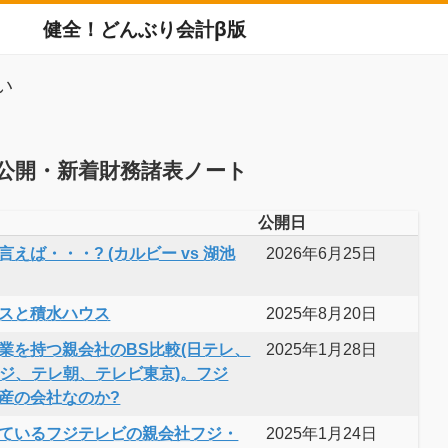
健全！どんぶり会計β版
い
公開・新着財務諸表ノート
公開日
えば・・・? (カルビー vs 湖池
2026年6月25日
スと積水ハウス
2025年8月20日
業を持つ親会社のBS比較(日テレ、
2025年1月28日
フジ、テレ朝、テレビ東京)。フジ
産の会社なのか?
ているフジテレビの親会社フジ・
2025年1月24日